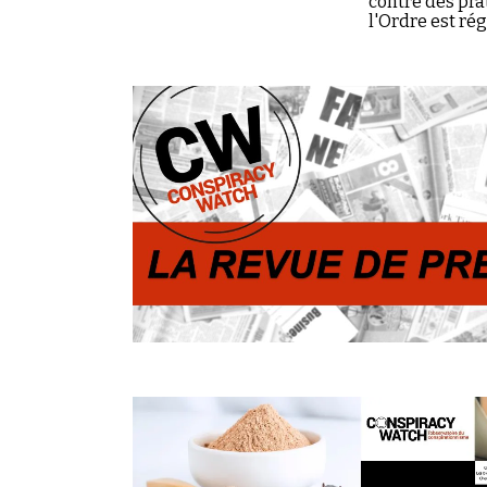
contre des pra
l'Ordre est ré
complosphère.