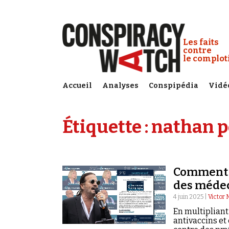
Cookies management panel
Conspiracy
Les faits
contre
le complo
Accueil
Analyses
Conspipédia
Vidé
Étiquette :
nathan p
Comment l
des méde
4 juin 2025 |
Victor 
En multipliant 
antivaccins et