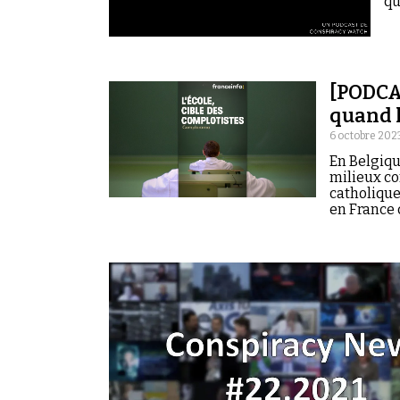
qu
[PODCAS
quand l
6 octobre 202
En Belgiqu
milieux co
catholique
en France 