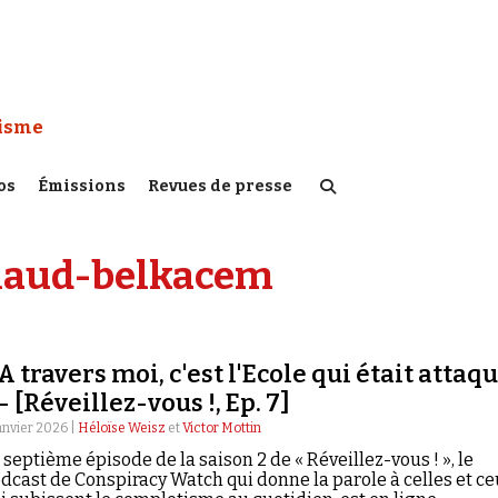
 Watch :
tisme
os
Émissions
Revues de presse
llaud-belkacem
 A travers moi, c'est l'Ecole qui était attaq
 - [Réveillez-vous !, Ep. 7]
anvier 2026 |
Héloïse Weisz
et
Victor Mottin
 septième épisode de la saison 2 de « Réveillez-vous ! », le
dcast de Conspiracy Watch qui donne la parole à celles et c