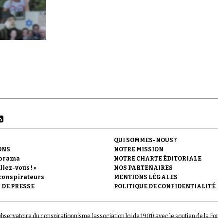
QUI SOMMES-NOUS ?
ONS
NOTRE MISSION
orama
NOTRE CHARTE ÉDITORIALE
llez-vous ! »
NOS PARTENAIRES
conspirateurs
MENTIONS LÉGALES
 DE PRESSE
POLITIQUE DE CONFIDENTIALITÉ
'Observatoire du conspirationnisme (association loi de 1901) avec le soutien de la F