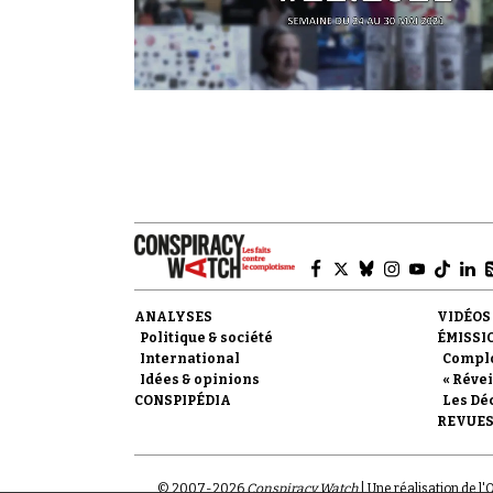
ANALYSES
VIDÉOS
Politique & société
ÉMISSI
International
Compl
Idées & opinions
« Révei
CONSPIPÉDIA
Les Dé
REVUES
© 2007-
2026
Conspiracy Watch
| Une réalisation de l