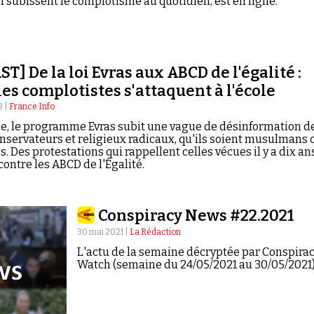
i subissent le complotisme au quotidien, est en ligne.
T] De la loi Evras aux ABCD de l'égalité :
es complotistes s'attaquent à l'école
3 |
France Info
e, le programme Evras subit une vague de désinformation d
nservateurs et religieux radicaux, qu'ils soient musulmans 
s. Des protestations qui rappellent celles vécues il y a dix an
contre les ABCD de l'Égalité.
Conspiracy News #22.2021
30 mai 2021 |
La Rédaction
L'actu de la semaine décryptée par Conspira
Watch (semaine du 24/05/2021 au 30/05/2021)