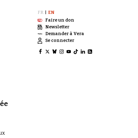
FR
EN
|
Faire un don
Newsletter
Demander à Vera
Se connecter
uée
eux