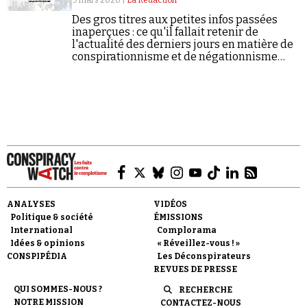
9 mars 2020 |
La Rédaction
Des gros titres aux petites infos passées
inaperçues : ce qu'il fallait retenir de
l'actualité des derniers jours en matière de
conspirationnisme et de négationnisme
(semaine du 02/03/2020 au 08/03/2020).
Faire un don
Demander à Vera
ANALYSES
VIDÉOS
Politique & société
ÉMISSIONS
International
Complorama
Idées & opinions
« Réveillez-vous ! »
CONSPIPÉDIA
Les Déconspirateurs
REVUES DE PRESSE
QUI SOMMES-NOUS ?
RECHERCHE
NOTRE MISSION
CONTACTEZ-NOUS