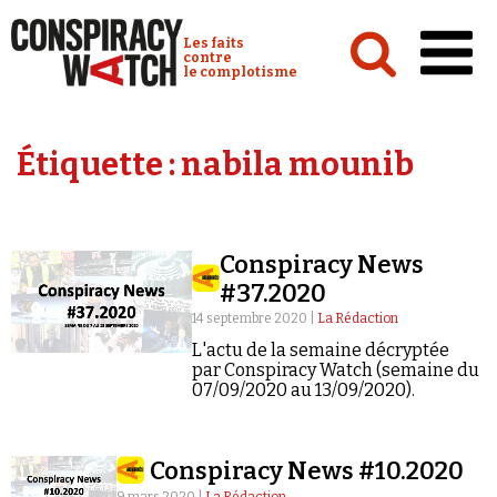
Cookies management panel
Conspiracy Watch :
Les faits
contre
le complotisme
Accueil
Étiquette :
nabila mounib
Analyses
Conspipédia
Conspiracy News
Vidéos
#37.2020
Émissions
14 septembre 2020 |
La Rédaction
L'actu de la semaine décryptée
Revues de presse
par Conspiracy Watch (semaine du
07/09/2020 au 13/09/2020).
Conspiracy News #10.2020
Newsletter