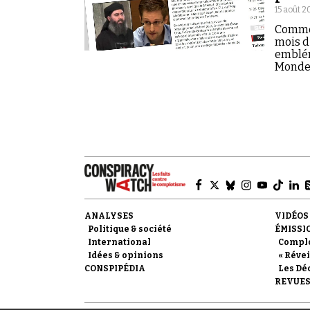
15 août 2
Commen
mois d
emblém
Monde 
ANALYSES
VIDÉOS
Politique & société
ÉMISSI
International
Compl
Idées & opinions
« Révei
CONSPIPÉDIA
Les Dé
REVUES