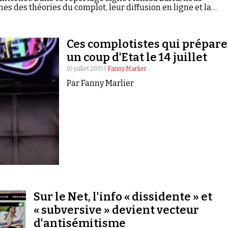
nes des théories du complot, leur diffusion en ligne et la
ennent les médias traditionnels avec ce qu’on appelle la
Ces complotistes qui prépar
un coup d'Etat le 14 juillet
10 juillet 2015 |
Fanny Marlier
Par Fanny Marlier
Sur le Net, l'info « dissidente » et
« subversive » devient vecteur
d'antisémitisme