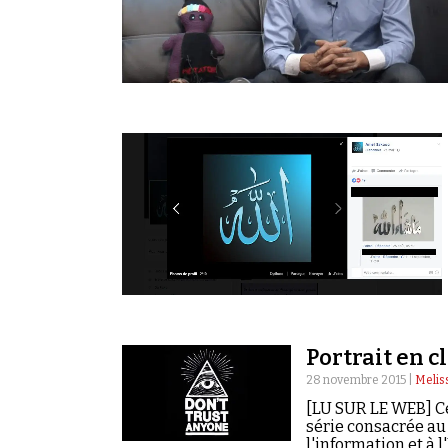
Portrait en 
28 novembre 2015 |
Melis
[LU SUR LE WEB] Ce
série consacrée a
l'information et à 