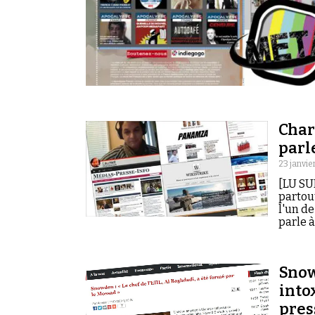
Char
parl
23 janvie
[LU SU
partou
l'un de
parle à
Snow
into
pres