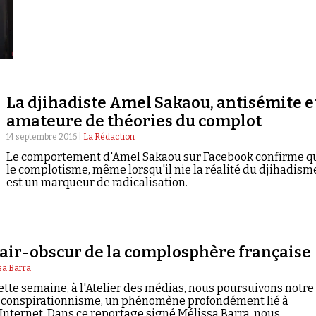
La djihadiste Amel Sakaou, antisémite e
amateure de théories du complot
14 septembre 2016 |
La Rédaction
Le comportement d'Amel Sakaou sur Facebook confirme q
le complotisme, même lorsqu'il nie la réalité du djihadism
est un marqueur de radicalisation.
clair-obscur de la complosphère française
sa Barra
tte semaine, à l'Atelier des médias, nous poursuivons notre
u conspirationnisme, un phénomène profondément lié à
l'Internet. Dans ce reportage signé Mélissa Barra, nous