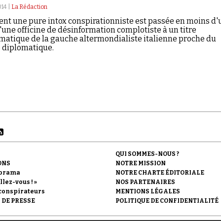
014 |
La Rédaction
t une pure intox conspirationniste est passée en moins d'
'une officine de désinformation complotiste à un titre
atique de la gauche altermondialiste italienne proche du
diplomatique.
QUI SOMMES-NOUS ?
ONS
NOTRE MISSION
orama
NOTRE CHARTE ÉDITORIALE
llez-vous ! »
NOS PARTENAIRES
conspirateurs
MENTIONS LÉGALES
 DE PRESSE
POLITIQUE DE CONFIDENTIALITÉ