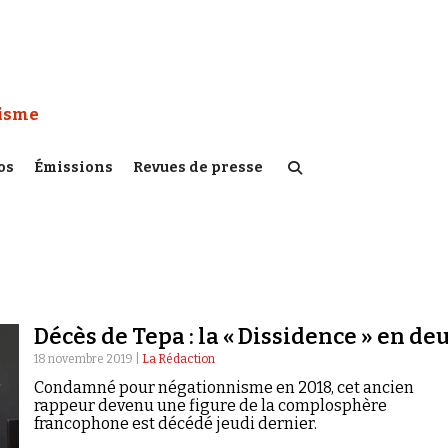
 Watch :
tisme
os
Émissions
Revues de presse
Décès de Tepa : la « Dissidence » en deu
18 novembre 2019 |
La Rédaction
Condamné pour négationnisme en 2018, cet ancien
rappeur devenu une figure de la complosphère
francophone est décédé jeudi dernier.