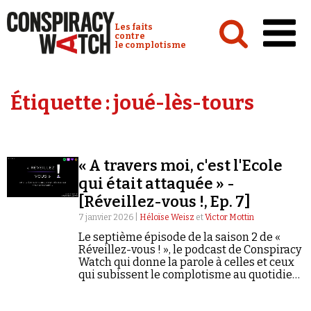
Cookies management panel
Conspiracy Watch :
Les faits
contre
le complotisme
Accueil
Étiquette :
joué-lès-tours
Analyses
Conspipédia
« A travers moi, c'est l'Ecole
Vidéos
qui était attaquée » -
Émissions
[Réveillez-vous !, Ep. 7]
7 janvier 2026 |
Héloïse Weisz
et
Victor Mottin
Revues de presse
Le septième épisode de la saison 2 de «
Réveillez-vous ! », le podcast de Conspiracy
Watch qui donne la parole à celles et ceux
qui subissent le complotisme au quotidien,
est en ligne.
Newsletter