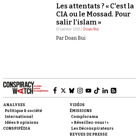
Les attentats ? « C'est la
CIA ou le Mossad. Pour
salir l'islam »
13 janvier 2015 |
Doan Bui
Par Doan Bui
Faire un don
Demander à Vera
ANALYSES
VIDÉOS
Politique & société
ÉMISSIONS
International
Complorama
Idées & opinions
« Réveillez-vous ! »
CONSPIPÉDIA
Les Déconspirateurs
REVUES DE PRESSE