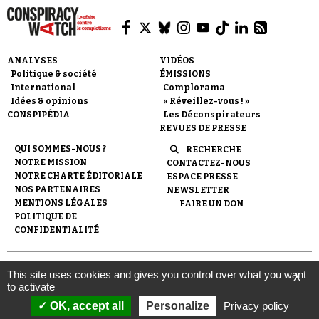
Se connecter
ANALYSES
VIDÉOS
Politique & société
ÉMISSIONS
International
Complorama
Idées & opinions
« Réveillez-vous ! »
CONSPIPÉDIA
Les Déconspirateurs
REVUES DE PRESSE
QUI SOMMES-NOUS ?
RECHERCHE
NOTRE MISSION
CONTACTEZ-NOUS
NOTRE CHARTE ÉDITORIALE
ESPACE PRESSE
NOS PARTENAIRES
NEWSLETTER
MENTIONS LÉGALES
FAIRE UN DON
POLITIQUE DE
CONFIDENTIALITÉ
© 2007-
2026
Conspiracy Watch
| Une réalisation de
This site uses cookies and gives you control over what you want
X
l'Observatoire du conspirationnisme (association loi de 1901) avec
to activate
le soutien de la Fondation pour la Mémoire de la Shoah.
OK, accept all
Personalize
Privacy policy