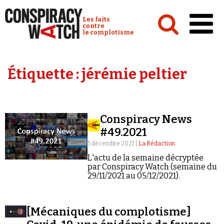
Cookies management panel
Conspiracy Watch :
Les faits
contre
le complotisme
Accueil
Étiquette :
jérémie peltier
Analyses
Conspipédia
Conspiracy News
Vidéos
#49.2021
Émissions
5 décembre 2021 |
La Rédaction
L'actu de la semaine décryptée
Revues de presse
par Conspiracy Watch (semaine du
29/11/2021 au 05/12/2021).
[Mécaniques du complotisme]
Newsletter