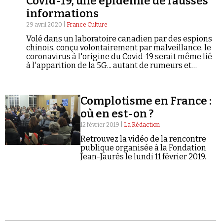
Covid-19, une épidémie de fausses
informations
29 avril 2020 |
France Culture
Volé dans un laboratoire canadien par des espions
chinois, conçu volontairement par malveillance, le
coronavirus à l'origine du Covid-19 serait même lié
à l'apparition de la 5G... autant de rumeurs et
Faire un don
d'infox qui pullulent sur les réseaux sociaux autour
de cette pandémie. C'est la nouvelle saison de
notre série sur les mécanismes de construction et
Complotisme en France :
de propagation de complots imaginaires
manipulés par les pouvoirs ou agités dans l'ombre.
où en est-on ?
Ou comment une théorie complotiste peut devenir
12 février 2019 |
La Rédaction
un phénomène culturel.
Retrouvez la vidéo de la rencontre
Demander à Vera
publique organisée à la Fondation
Jean-Jaurès le lundi 11 février 2019.