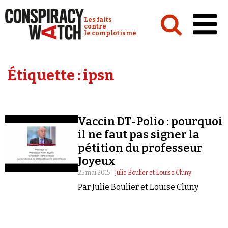
Cookies management panel
Conspiracy Watch :
Les faits
contre
le complotisme
Accueil
Étiquette :
ipsn
Analyses
Conspipédia
Vaccin DT-Polio : pourquoi
Vidéos
il ne faut pas signer la
Émissions
pétition du professeur
Joyeux
Revues de presse
25 mai 2015 |
Julie Boulier et Louise Cluny
Par Julie Boulier et Louise Cluny
Newsletter