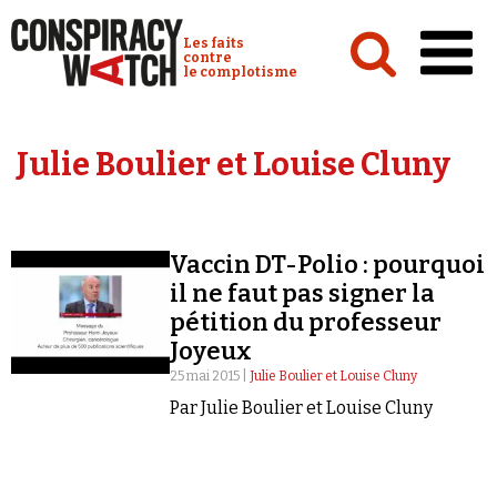
Cookies management panel
Conspiracy Watch :
Les faits
contre
le complotisme
Accueil
Julie Boulier et Louise Cluny
Analyses
Conspipédia
Vaccin DT-Polio : pourquoi
Vidéos
il ne faut pas signer la
Émissions
pétition du professeur
Joyeux
Revues de presse
25 mai 2015 |
Julie Boulier et Louise Cluny
Par Julie Boulier et Louise Cluny
Newsletter