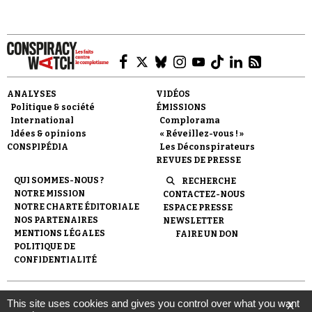
ANALYSES
VIDÉOS
Faire un don
Politique & société
ÉMISSIONS
International
Complorama
Idées & opinions
« Réveillez-vous ! »
CONSPIPÉDIA
Les Déconspirateurs
REVUES DE PRESSE
QUI SOMMES-NOUS ?
RECHERCHE
NOTRE MISSION
CONTACTEZ-NOUS
Demander à Vera
NOTRE CHARTE ÉDITORIALE
ESPACE PRESSE
NOS PARTENAIRES
NEWSLETTER
MENTIONS LÉGALES
FAIRE UN DON
POLITIQUE DE
CONFIDENTIALITÉ
© 2007-
2026
Conspiracy Watch
| Une réalisation de
This site uses cookies and gives you control over what you want
X
l'Observatoire du conspirationnisme (association loi de 1901) avec