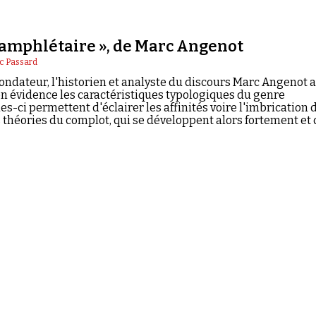
dure jusqu'à nos jours au sein de l'extrême droite antisémit
pamphlétaire », de Marc Angenot
c Passard
ondateur, l'historien et analyste du discours Marc Angenot a
n évidence les caractéristiques typologiques du genre
es-ci permettent d'éclairer les affinités voire l'imbrication 
s théories du complot, qui se développent alors fortement et 
 nul doute, un puissant et redoutable catalyseur.