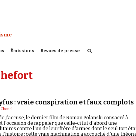
 Watch :
tisme
os
Émissions
Revues de presse
chefort
yfus : vraie conspiration et faux complots
l Chanel
 de J'accuse, le dernier film de Roman Polanski consacré à
est l'occasion de rappeler que celle-ci fut d'abord une
itaires contre l'un de leur frère d'armes dont le seul tort éta
 de l'histoire : cette vraie machination a accouché d'une théori