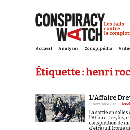
Cookies management panel
Conspiracy
Les faits
contre
le complo
Accueil
Analyses
Conspipédia
Vidé
Étiquette :
henri ro
L'Affaire Dre
13 novembre 2019 |
Lione
La sortie en salles
l'Affaire Dreyfus, 
conspiration de mil
d'être juif. Ironie