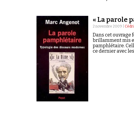
du complot qui per
« La parole 
2 novembre 2009 |
Cédri
Dans cet ouvrage f
brillamment mis e
pamphlétaire. Cell
ce dernier avec le
y ont trouvé, sans