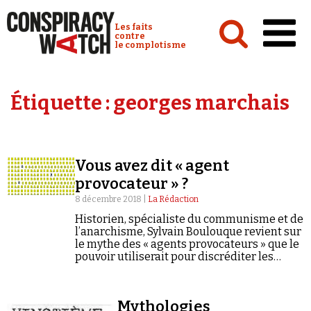
Cookies management panel
Conspiracy Watch :
Les faits
contre
le complotisme
Accueil
Étiquette :
georges marchais
Analyses
Conspipédia
Vous avez dit « agent
Vidéos
provocateur » ?
Émissions
8 décembre 2018 |
La Rédaction
Historien, spécialiste du communisme et de
Revues de presse
l’anarchisme, Sylvain Boulouque revient sur
le mythe des « agents provocateurs » que le
pouvoir utiliserait pour discréditer les
mouvements sociaux.
Newsletter
Mythologies