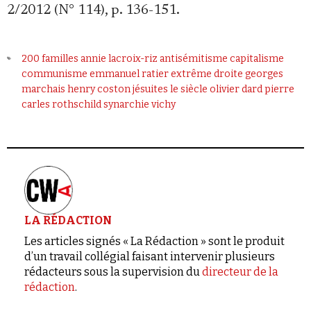
2/2012 (N° 114), p. 136-151.
200 familles
annie lacroix-riz
antisémitisme
capitalisme
communisme
emmanuel ratier
extrême droite
georges
marchais
henry coston
jésuites
le siècle
olivier dard
pierre
carles
rothschild
synarchie
vichy
LA RÉDACTION
Les articles signés « La Rédaction » sont le produit
d’un travail collégial faisant intervenir plusieurs
rédacteurs sous la supervision du
directeur de la
rédaction
.