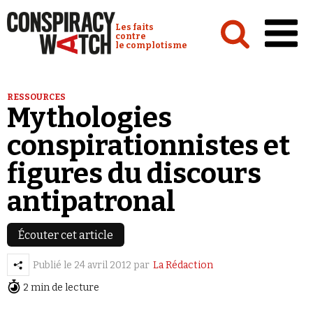
Cookies management panel
Conspiracy Watch :
Les faits
contre
le complotisme
Accueil
RESSOURCES
Mythologies
Analyses
conspirationnistes et
Conspipédia
figures du discours
Vidéos
antipatronal
Émissions
Revues de presse
Écouter cet article
Publié le
24 avril 2012
par
La Rédaction
2 min de lecture
Newsletter