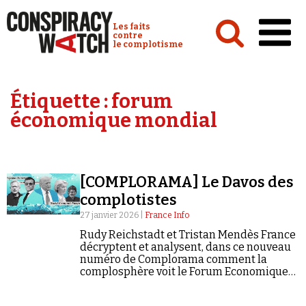
Cookies management panel
Conspiracy Watch :
Les faits
contre
le complotisme
Accueil
Étiquette :
forum
Analyses
économique mondial
Conspipédia
Vidéos
[COMPLORAMA] Le Davos des
Émissions
complotistes
Revues de presse
27 janvier 2026 |
France Info
Rudy Reichstadt et Tristan Mendès France
décryptent et analysent, dans ce nouveau
numéro de Complorama comment la
complosphère voit le Forum Economique
Mondial.
Newsletter