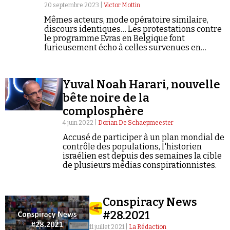
20 septembre 2023 |
Victor Mottin
Mêmes acteurs, mode opératoire similaire,
discours identiques… Les protestations contre
le programme Evras en Belgique font
furieusement écho à celles survenues en
France lors des Journées de retrait de l'école,
un mouvement initié par la militante Farida
Belghoul.
Yuval Noah Harari, nouvelle
bête noire de la
complosphère
4 juin 2022 |
Dorian De Schaepmeester
Accusé de participer à un plan mondial de
contrôle des populations, l'historien
israélien est depuis des semaines la cible
de plusieurs médias conspirationnistes.
Conspiracy News
#28.2021
11 juillet 2021 |
La Rédaction