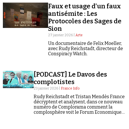
Faux et usage d'un faux
antisémite : Les
Protocoles des Sages de
Sion
27 janvier 2026 |
Arte
Faire un don
Un documentaire de Felix Moeller,
avec Rudy Reichstadt, directeur de
Conspiracy Watch.
[PODCAST] Le Davos des
complotistes
Demander à Vera
23 janvier 2026 |
France Info
Rudy Reichstadt et Tristan Mendès France
décryptent et analysent, dans ce nouveau
numéro de Complorama comment la
complosphère voit le Forum Economique
Mondial.