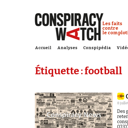
Cookies management panel
Conspiracy
Les faits
contre
le complo
Accueil
Analyses
Conspipédia
Vidé
Étiquette :
football
8 juill
Des g
reten
cons
07/07