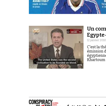
Un comp
Egypte-
12 janvier 2010
C'est la t
émission d
égyptienne
Khartoum (