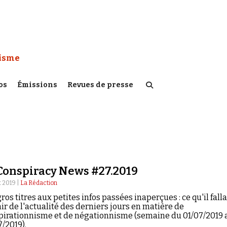
 Watch :
tisme
os
Émissions
Revues de presse
Conspiracy News #27.2019
et 2019 |
La Rédaction
ros titres aux petites infos passées inaperçues : ce qu'il falla
ir de l'actualité des derniers jours en matière de
pirationnisme et de négationnisme (semaine du 01/07/2019 
/2019).