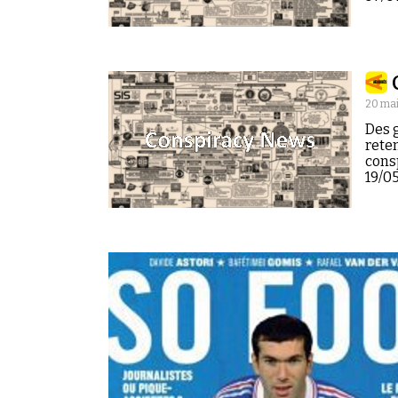
20 mai
Des g
reten
cons
19/05