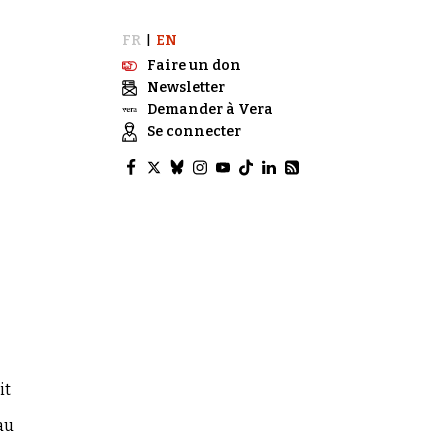
FR
EN
|
Faire un don
Newsletter
Demander à Vera
Se connecter
it
au