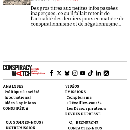
18 février 2019 |
La Rédaction
Des gros titres aux petites infos passées
inaperçues : ce qu'il fallait retenir de
l'actualité des derniers jours en matière de
conspirationnisme et de négationnisme
(semaine du 11/02/2019 au 17/02/2019).
Faire un don
Demander à Vera
ANALYSES
VIDÉOS
Politique & société
ÉMISSIONS
International
Complorama
Idées & opinions
« Réveillez-vous ! »
CONSPIPÉDIA
Les Déconspirateurs
REVUES DE PRESSE
QUI SOMMES-NOUS ?
RECHERCHE
NOTRE MISSION
CONTACTEZ-NOUS