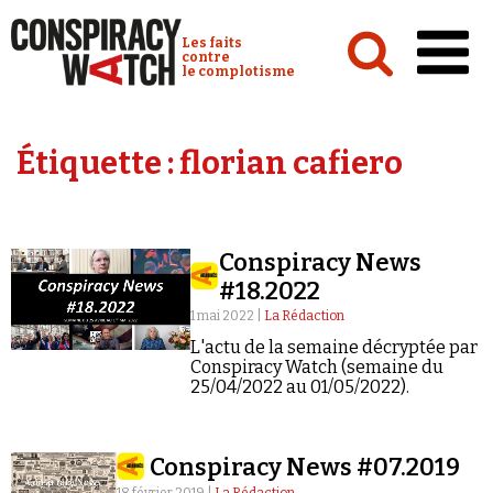
Cookies management panel
Conspiracy Watch :
Les faits
contre
le complotisme
Accueil
Étiquette :
florian cafiero
Analyses
Conspipédia
Conspiracy News
Vidéos
#18.2022
Émissions
1 mai 2022 |
La Rédaction
L'actu de la semaine décryptée par
Revues de presse
Conspiracy Watch (semaine du
25/04/2022 au 01/05/2022).
Conspiracy News #07.2019
Newsletter