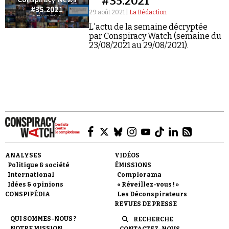
#35.2021
29 août 2021 |
La Rédaction
L'actu de la semaine décryptée
par Conspiracy Watch (semaine du
23/08/2021 au 29/08/2021).
Faire un don
Demander à Vera
ANALYSES
VIDÉOS
Politique & société
ÉMISSIONS
International
Complorama
Idées & opinions
« Réveillez-vous ! »
CONSPIPÉDIA
Les Déconspirateurs
REVUES DE PRESSE
QUI SOMMES-NOUS ?
RECHERCHE
NOTRE MISSION