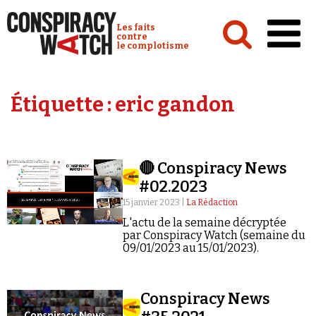
Cookies management panel
Conspiracy Watch :
Les faits
contre
le complotisme
Accueil
Étiquette :
eric gandon
Analyses
Conspipédia
🔴 Conspiracy News
Vidéos
#02.2023
Émissions
15 janvier 2023 |
La Rédaction
L'actu de la semaine décryptée
Revues de presse
par Conspiracy Watch (semaine du
09/01/2023 au 15/01/2023).
Conspiracy News
Newsletter