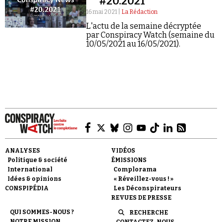
#20.2021
16 mai 2021 |
La Rédaction
L'actu de la semaine décryptée
par Conspiracy Watch (semaine du
10/05/2021 au 16/05/2021).
Faire un don
Demander à Vera
ANALYSES
VIDÉOS
Politique & société
ÉMISSIONS
International
Complorama
Idées & opinions
« Réveillez-vous ! »
CONSPIPÉDIA
Les Déconspirateurs
REVUES DE PRESSE
QUI SOMMES-NOUS ?
RECHERCHE
NOTRE MISSION