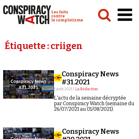
Cookies management panel
Conspiracy Watch :
Les faits
contre
le complotisme
Accueil
Étiquette :
criigen
Analyses
Conspipédia
Conspiracy News
Vidéos
#31.2021
Émissions
1 août 2021 |
La Rédaction
L'actu de la semaine décryptée
Revues de presse
par Conspiracy Watch (semaine du
26/07/2021 au 01/08/2021).
Conspiracy News
Newsletter