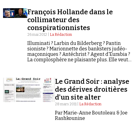
du site…
François Hollande dans le
collimateur des
conspirationnistes
26 mai 2012 |
La Rédaction
Illuminati ? Larbin du Bilderberg ? Pantin
sioniste ? Marionnette des banksters judéo-
maçonniques ? Antéchrist ? Agent d'Eurabia ?
La complosphère ne plaisante plus. Elle veut
savoir qui est vraiment François Hollande ! Il y
a quatre ans, le théoricien…
Le Grand Soir : analyse
des dérives droitières
d'un site alter
28 mars 2011 |
La Rédaction
Par Marie-Anne Boutoleau & Joe
Rashkounine