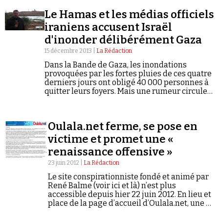
Se connecter
Le Hamas et les médias officiels
iraniens accusent Israël
d'inonder délibérément Gaza
15 décembre 2013 |
La Rédaction
Dans la Bande de Gaza, les inondations
provoquées par les fortes pluies de ces quatre
derniers jours ont obligé 40 000 personnes à
quitter leurs foyers. Mais une rumeur circule
depuis vendredi selon laquelle ces
inondations auraient en réalité été…
Oulala.net ferme, se pose en
victime et promet une «
renaissance offensive »
23 juin 2012 |
La Rédaction
Le site conspirationniste fondé et animé par
René Balme (voir ici et là) n’est plus
accessible depuis hier 22 juin 2012. En lieu et
place de la page d’accueil d’Oulala.net, une «
épitaphe » (ci-contre) annonce la fermeture