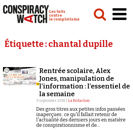
Cookies management panel
Conspiracy Watch :
Les faits
contre
le complotisme
Accueil
Étiquette :
chantal dupille
Analyses
Conspipédia
Rentrée scolaire, Alex
Vidéos
Jones, manipulation de
Émissions
l'information : l'essentiel de
la semaine
Revues de presse
9 septembre 2018 |
La Rédaction
Des gros titres aux petites infos passées
inaperçues : ce qu'il fallait retenir de
l'actualité des derniers jours en matière
de conspirationnisme et de
Newsletter
négationnisme.