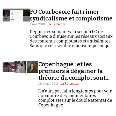
FO Courbevoie fait rimer
syndicalisme et complotisme
4 mai 2018 |
La Rédaction
Depuis des semaines, la section FO de
Courbevoie diffuse sur les réseaux sociaux
Faire un don
des contenus complotistes et antisémites.
Sans que cela semble émouvoir quiconque
à ce jour.
Copenhague : et les
premiers à dégainer la
théorie du complot sont...
Demander à Vera
15 février 2015 |
La Rédaction
Il n'aura pas fallu longtemps pour voir
apparaître des commentaires
complotistes sur le double attentat de
Copenhague.