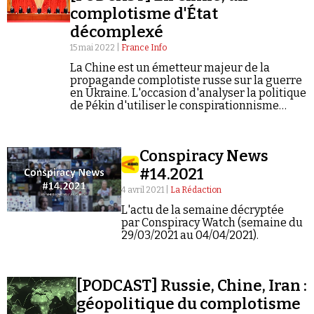
complotisme d'État
décomplexé
15 mai 2022 |
France Info
La Chine est un émetteur majeur de la
propagande complotiste russe sur la guerre
en Ukraine. L'occasion d'analyser la politique
Faire un don
de Pékin d'utiliser le conspirationnisme
comme une véritable arme informationnelle.
Conspiracy News
#14.2021
4 avril 2021 |
La Rédaction
Demander à Vera
L'actu de la semaine décryptée
par Conspiracy Watch (semaine du
29/03/2021 au 04/04/2021).
[PODCAST] Russie, Chine, Iran :
géopolitique du complotisme