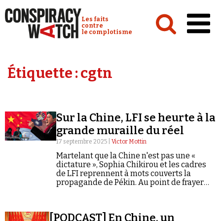
Cookies management panel
Conspiracy Watch :
Les faits
contre
le complotisme
Accueil
Étiquette :
cgtn
Analyses
Conspipédia
Sur la Chine, LFI se heurte à la
Vidéos
grande muraille du réel
Émissions
17 septembre 2025 |
Victor Mottin
Martelant que la Chine n'est pas une «
Revues de presse
dictature », Sophia Chikirou et les cadres
de LFI reprennent à mots couverts la
propagande de Pékin. Au point de frayer
avec le complotisme.
Newsletter
[PODCAST] En Chine, un