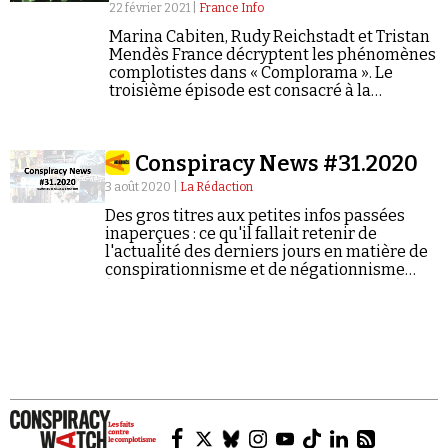
Se connecter
22 février 2021 |
France Info
Marina Cabiten, Rudy Reichstadt et Tristan
Mendès France décryptent les phénomènes
complotistes dans « Complorama ». Le
troisième épisode est consacré à la
géopolitique du complotisme.
Conspiracy News #31.2020
3 août 2020 |
La Rédaction
Des gros titres aux petites infos passées
inaperçues : ce qu'il fallait retenir de
l'actualité des derniers jours en matière de
conspirationnisme et de négationnisme
(semaine du 27/07/2020 au 02/08/2020).