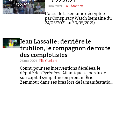
#22.2021
30 mai 2021 |
La Rédaction
L'actu de la semaine décryptée
par Conspiracy Watch (semaine du
24/05/2021 au 30/05/2021).
Faire un don
Jean Lassalle : derrière le
trublion, le compagnon de route
des complotistes
26 mai 2021 |
Élie Guckert
Connu pour ses interventions décalées, le
député des Pyrénées-Atlantiques a perdu de
Demander à Vera
son capital sympathie en prenant Éric
Zemmour dans ses bras lors de la manifestation
des policiers devant l'Assemblée nationale. Au-
delà des blagues, le Béarnais est pourtant un
compagnon de route de la complosphère.