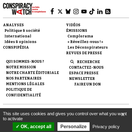
Se connecter
ANALYSES
VIDÉOS
Politique & société
ÉMISSIONS
International
Complorama
Idées & opinions
« Réveillez-vous ! »
CONSPIPÉDIA
Les Déconspirateurs
REVUES DE PRESSE
QUI SOMMES-NOUS ?
RECHERCHE
NOTRE MISSION
CONTACTEZ-NOUS
NOTRE CHARTE ÉDITORIALE
ESPACE PRESSE
NOS PARTENAIRES
NEWSLETTER
MENTIONS LÉGALES
FAIRE UN DON
POLITIQUE DE
CONFIDENTIALITÉ
© 2007-
2026
Conspiracy Watch
| Une réalisation de
This site uses cookies and gives you control over what you want
X
l'Observatoire du conspirationnisme (association loi de 1901) avec
to activate
le soutien de la Fondation pour la Mémoire de la Shoah.
OK, accept all
Personalize
Privacy policy