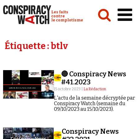
Cookies management panel
Conspiracy Watch :
Les faits
contre
le complotisme
Accueil
Étiquette :
btlv
Analyses
Conspipédia
🔴 Conspiracy News
Vidéos
#41.2023
Émissions
15 octobre 2023 |
La Rédaction
L'actu de la semaine décryptée par
Revues de presse
Conspiracy Watch (semaine du
09/10/2023 au 15/10/2023).
Conspiracy News
Newsletter