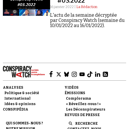
#03.2022
16 janvier 2022 |
La Rédaction
L'actu de la semaine décryptée
par Conspiracy Watch (semaine du
10/01/2022 au 16/01/2022).
Faire un don
Demander à Vera
ANALYSES
VIDÉOS
Politique & société
ÉMISSIONS
International
Complorama
Idées & opinions
« Réveillez-vous ! »
CONSPIPÉDIA
Les Déconspirateurs
REVUES DE PRESSE
QUI SOMMES-NOUS ?
RECHERCHE
NOTRE MISSION