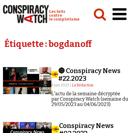
Cookies management panel
Conspiracy Watch :
Les faits
contre
le complotisme
Accueil
Étiquette :
bogdanoff
Analyses
Conspipédia
🔴 Conspiracy News
Vidéos
#22.2023
Émissions
4 juin 2023 |
La Rédaction
L'actu de la semaine décryptée
Revues de presse
par Conspiracy Watch (semaine du
29/05/2023 au 04/06/2023).
Conspiracy News
Newsletter