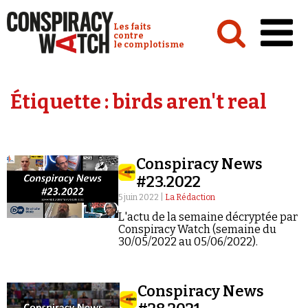
Cookies management panel
Conspiracy Watch :
Les faits
contre
le complotisme
Accueil
Étiquette :
birds aren't real
Analyses
Conspipédia
Conspiracy News
Vidéos
#23.2022
Émissions
5 juin 2022 |
La Rédaction
L'actu de la semaine décryptée par
Revues de presse
Conspiracy Watch (semaine du
30/05/2022 au 05/06/2022).
Conspiracy News
Newsletter