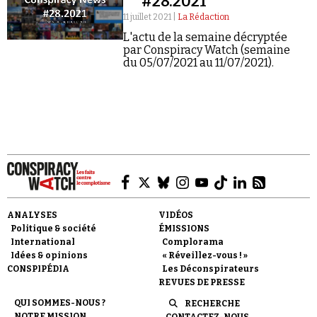
#28.2021
11 juillet 2021 |
La Rédaction
L'actu de la semaine décryptée
par Conspiracy Watch (semaine
du 05/07/2021 au 11/07/2021).
Faire un don
Demander à Vera
ANALYSES
VIDÉOS
Politique & société
ÉMISSIONS
International
Complorama
Idées & opinions
« Réveillez-vous ! »
CONSPIPÉDIA
Les Déconspirateurs
REVUES DE PRESSE
QUI SOMMES-NOUS ?
RECHERCHE
NOTRE MISSION