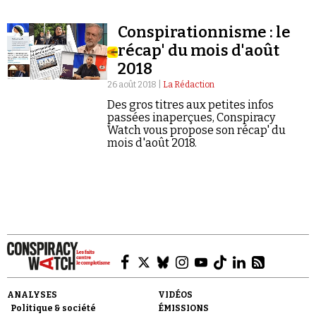
Conspirationnisme : le
récap' du mois d'août
2018
26 août 2018 |
La Rédaction
Faire un don
Des gros titres aux petites infos
passées inaperçues, Conspiracy
Watch vous propose son récap' du
mois d'août 2018.
Demander à Vera
ANALYSES
VIDÉOS
Politique & société
ÉMISSIONS