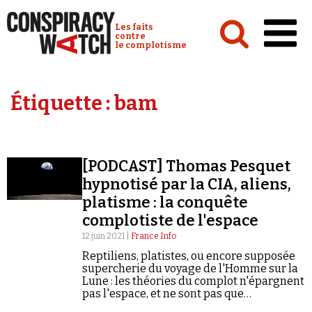
Cookies management panel
Conspiracy Watch :
Les faits
contre
le complotisme
Accueil
Étiquette :
bam
Analyses
Conspipédia
[PODCAST] Thomas Pesquet
Vidéos
hypnotisé par la CIA, aliens,
Émissions
platisme : la conquête
complotiste de l'espace
Revues de presse
12 juin 2021 |
France Info
Reptiliens, platistes, ou encore supposée
supercherie du voyage de l'Homme sur la
Lune : les théories du complot n'épargnent
pas l'espace, et ne sont pas que
Newsletter
folkloriques.