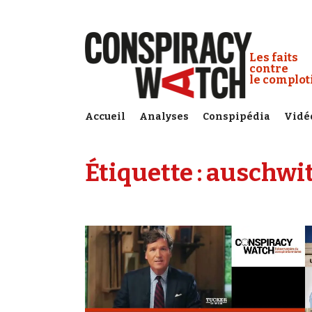
Cookies management panel
Conspiracy
Les faits
contre
le complo
Accueil
Analyses
Conspipédia
Vidé
Étiquette :
auschwi