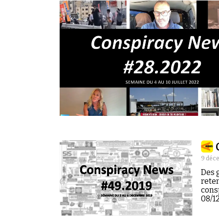
9 déc
Des g
reten
cons
08/12