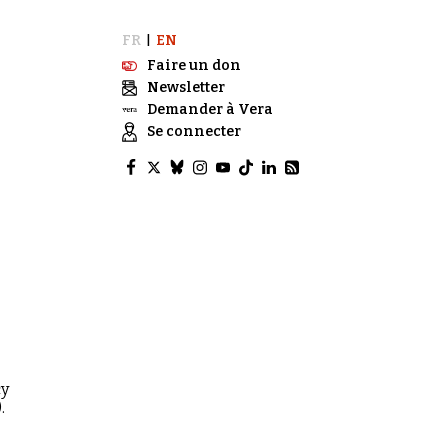
FR
EN
|
Faire un don
Newsletter
Demander à Vera
Se connecter
3
cy
.