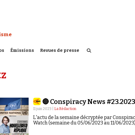
 Watch :
tisme
os
Émissions
Revues de presse
tz
🔴 Conspiracy News #23.202
11 juin 2023 |
La Rédaction
L'actu de la semaine décryptée par Conspira
Watch (semaine du 05/06/2023 au 11/06/2023)