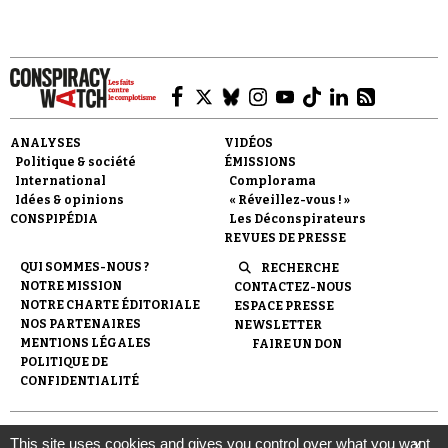
Se connecter
ANALYSES
VIDÉOS
Politique & société
ÉMISSIONS
International
Complorama
Idées & opinions
« Réveillez-vous ! »
CONSPIPÉDIA
Les Déconspirateurs
REVUES DE PRESSE
QUI SOMMES-NOUS ?
RECHERCHE
NOTRE MISSION
CONTACTEZ-NOUS
NOTRE CHARTE ÉDITORIALE
ESPACE PRESSE
NOS PARTENAIRES
NEWSLETTER
MENTIONS LÉGALES
FAIRE UN DON
POLITIQUE DE
CONFIDENTIALITÉ
© 2007-
2026
Conspiracy Watch
| Une réalisation de
This site uses cookies and gives you control over what you want
X