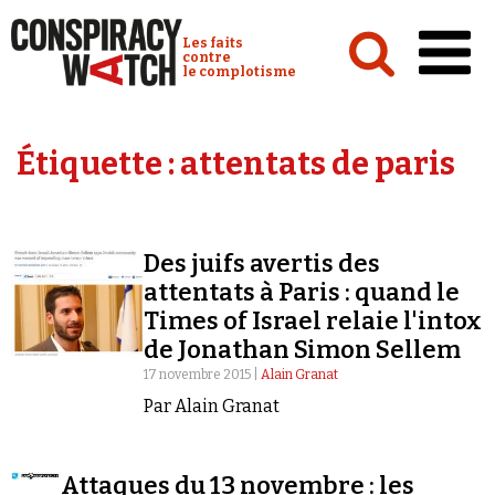
Cookies management panel
Conspiracy Watch :
Les faits
contre
le complotisme
Accueil
Étiquette :
attentats de paris
Analyses
Conspipédia
Des juifs avertis des
Vidéos
attentats à Paris : quand le
Émissions
Times of Israel relaie l'intox
de Jonathan Simon Sellem
Revues de presse
17 novembre 2015 |
Alain Granat
Par Alain Granat
Attaques du 13 novembre : les
Newsletter