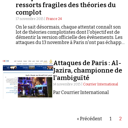
ressorts fragiles des théories du
17 novembre 2015 |
France 24
On le sait désormais, chaque attentat connaît son
lot de théories complotistes dont l'objectif est de
démentir la version officielle des évènements. Les
Faire un don
attaques du 13 novembre à Paris n'ont pas échappé
à cette règle. Toute une série d'images manipulées
ont été postées, parfois le soir même des attaques,
sur les réseaux sociaux. Les argumentaires des
Attaques de Paris : Al-
complotistes n'ont le plus souvent que l'apparence
de la rationalité et ne tiennent en réalité pas
Jazira, championne de
debout. En voici quelques exemples…
l'ambiguïté
14 novembre 2015 |
Courrier International
Demander à Vera
Par Courrier International
« Précédent
1
2