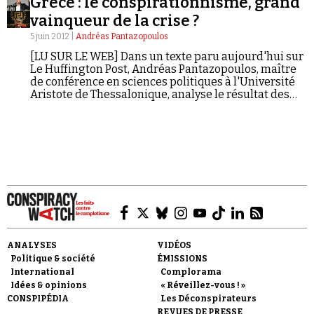
Grèce : le conspirationnisme, grand
unis contre le gouvernement.
Se connecter
vainqueur de la crise ?
5 juin 2012 |
Andréas Pantazopoulos
[LU SUR LE WEB] Dans un texte paru aujourd'hui sur
Le Huffington Post, Andréas Pantazopoulos, maître
de conférence en sciences politiques à l'Université
Aristote de Thessalonique, analyse le résultat des
élections grecques du 6 mai dernier. Le politologue
grec interroge les convergences entre deux types de
populisme radical rivalisant dans la surenchère
complotiste : qui accusant la « trahison » des partis
de gouvernement, supposés au service des
« banquiers internationaux » ; qui dénonçant le
« Nouvel Ordre Mondial », les projets secrets du
Groupe de Bilderberg contre la Grèce, l'emprise de
« l'axe américano-sioniste » ou encore la main-mise
des Juifs sur le pays. Extraits :
ANALYSES
VIDÉOS
Politique & société
ÉMISSIONS
International
Complorama
Idées & opinions
« Réveillez-vous ! »
CONSPIPÉDIA
Les Déconspirateurs
REVUES DE PRESSE