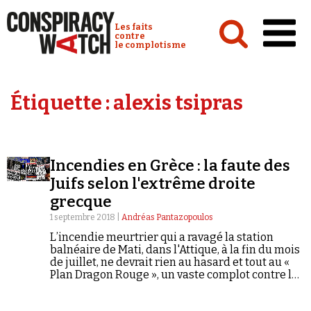
Cookies management panel
Conspiracy Watch :
Les faits
contre
le complotisme
Accueil
Étiquette :
alexis tsipras
Analyses
Conspipédia
Incendies en Grèce : la faute des
Vidéos
Juifs selon l'extrême droite
Émissions
grecque
1 septembre 2018 |
Andréas Pantazopoulos
Revues de presse
L’incendie meurtrier qui a ravagé la station
balnéaire de Mati, dans l'Attique, à la fin du mois
de juillet, ne devrait rien au hasard et tout au «
Plan Dragon Rouge », un vaste complot contre la
Grèce fomenté par les « sionistes satanistes » :
c'est ce que l'on peut notamment lire dans les
Newsletter