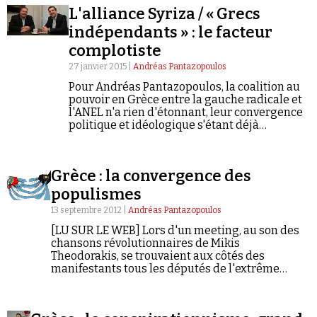
colonnes de Eleftheri Ora, un quotidien grec
L'alliance Syriza / « Grecs
d'extrême droite.
indépendants » : le facteur
complotiste
27 janvier 2015 |
Andréas Pantazopoulos
Pour Andréas Pantazopoulos, la coalition au
pouvoir en Grèce entre la gauche radicale et
Faire un don
l'ANEL n'a rien d'étonnant, leur convergence
politique et idéologique s'étant déjà
manifesté lors du mouvement des « Indignés
», en 2011.
Grèce : la convergence des
populismes
Demander à Vera
13 septembre 2012 |
Andréas Pantazopoulos
[LU SUR LE WEB] Lors d'un meeting, au son des
chansons révolutionnaires de Mikis
Theodorakis, se trouvaient aux côtés des
manifestants tous les députés de l'extrême
droite pro-nazie d'Aube Dorée, des députés des
"Grecs Indépendants", et un certain nombre de
députés de la gauche radicale de Syriza. Tous