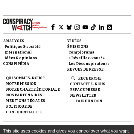
ANALYSES
VIDÉOS
Faire un don
Politique & société
ÉMISSIONS
International
Complorama
Idées & opinions
« Réveillez-vous ! »
CONSPIPÉDIA
Les Déconspirateurs
REVUES DE PRESSE
QUI SOMMES-NOUS ?
RECHERCHE
NOTRE MISSION
CONTACTEZ-NOUS
Demander à Vera
NOTRE CHARTE ÉDITORIALE
ESPACE PRESSE
NOS PARTENAIRES
NEWSLETTER
MENTIONS LÉGALES
FAIRE UN DON
POLITIQUE DE
CONFIDENTIALITÉ
© 2007-
2026
Conspiracy Watch
| Une réalisation de
This site uses cookies and gives you control over what you want
X
l'Observatoire du conspirationnisme (association loi de 1901) avec