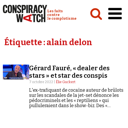
Cookies management panel
Conspiracy Watch :
Les faits
contre
le complotisme
Accueil
Étiquette :
alain delon
Analyses
Conspipédia
Gérard Fauré, « dealer des
Vidéos
stars » et star des conspis
Émissions
7 octobre 2022 |
Élie Guckert
L'ex-trafiquant de cocaïne auteur de brûlots
Revues de presse
sur les scandales de la jet-set dénonce les
pédocriminels et les « reptiliens » qui
pulluleraient dans le show-biz. Des «
révélations » qui passionnent la
complosphère.
Newsletter