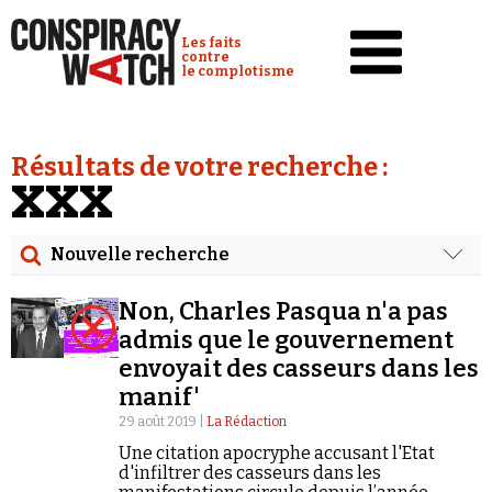
Cookies management panel
Conspiracy Watch :
Les faits
contre
le complotisme
Accueil
Résultats de votre recherche :
Analyses
XXX
Conspipédia
Nouvelle recherche
Vidéos
Rechercher
Émissions
Non, Charles Pasqua n'a pas
Date
admis que le gouvernement
Revues de presse
envoyait des casseurs dans les
Rechercher dans tous les contenus
manif'
Newsletter
29 août 2019 |
La Rédaction
Cibler votre recherche
Faire un don
Une citation apocryphe accusant l'Etat
d'infiltrer des casseurs dans les
Demander à Vera
Rechercher