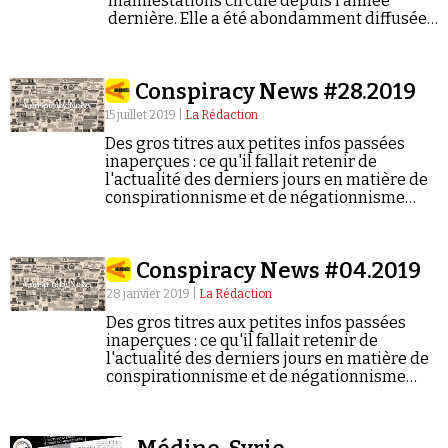
manifestations circule depuis l’année
Se connecter
dernière. Elle a été abondamment diffusée
pendant le mouvement des Gilets jaunes.
Conspiracy News #28.2019
15 juillet 2019 |
La Rédaction
Des gros titres aux petites infos passées
inaperçues : ce qu'il fallait retenir de
l'actualité des derniers jours en matière de
conspirationnisme et de négationnisme
(semaine du 08/07/2019 au 14/07/2019).
Conspiracy News #04.2019
28 janvier 2019 |
La Rédaction
Des gros titres aux petites infos passées
inaperçues : ce qu'il fallait retenir de
l'actualité des derniers jours en matière de
conspirationnisme et de négationnisme
(semaine du 21/01/2019 au 27/01/2019).