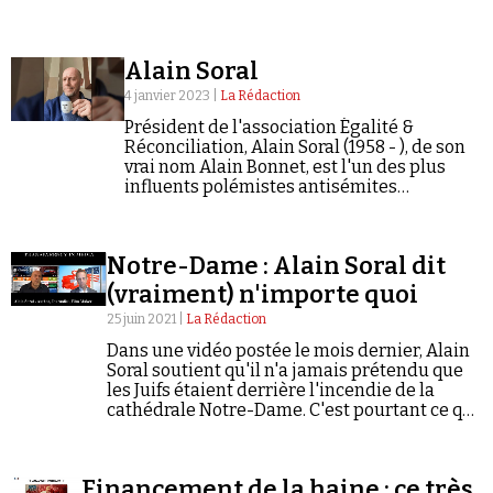
Se connecter
Alain Soral
4 janvier 2023 |
La Rédaction
Président de l'association Égalité &
Réconciliation, Alain Soral (1958 - ), de son
vrai nom Alain Bonnet, est l'un des plus
influents polémistes antisémites
francophones des années 2010.
Notre-Dame : Alain Soral dit
(vraiment) n'importe quoi
25 juin 2021 |
La Rédaction
Dans une vidéo postée le mois dernier, Alain
Soral soutient qu'il n'a jamais prétendu que
les Juifs étaient derrière l'incendie de la
cathédrale Notre-Dame. C'est pourtant ce qui
ressort des propos pour lesquels il a été
condamné.
Financement de la haine : ce très