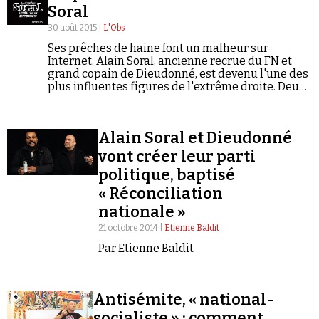
Soral
30 août 2015 |
L'Obs
Ses prêches de haine font un malheur sur
Internet. Alain Soral, ancienne recrue du FN et
grand copain de Dieudonné, est devenu l'une des
plus influentes figures de l'extrême droite. Deux
journalistes de StreetPress, Robin D'Angelo et
Mathieu Molard, signent une enquête fouillée sur
le « système Soral », une affaire florissante qui fait
Alain Soral et Dieudonné
la fortune du polémiste antisémite. Extraits.
vont créer leur parti
politique, baptisé
« Réconciliation
nationale »
21 octobre 2014 |
Etienne Baldit
Par Etienne Baldit
Antisémite, « national-
socialiste » : comment