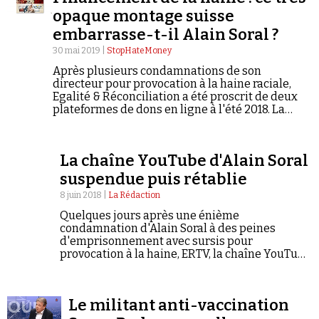
opaque montage suisse
embarrasse-t-il Alain Soral ?
30 mai 2019 |
StopHateMoney
Après plusieurs condamnations de son
directeur pour provocation à la haine raciale,
Egalité & Réconciliation a été proscrit de deux
plateformes de dons en ligne à l'été 2018. La
semaine dernière, le site d'Alain Soral a mis sur
pied un montage opaque lui permettant de
contourner ce désagrément. Une enquête
La chaîne YouTube d'Alain Soral
#StopHateMoney.
suspendue puis rétablie
8 juin 2018 |
La Rédaction
Quelques jours après une énième
condamnation d'Alain Soral à des peines
d'emprisonnement avec sursis pour
provocation à la haine, ERTV, la chaîne YouTube
d'Egalité & Réconciliation, le site qu'il dirige, a
été suspendue... avant d'être rétablie,
apparemment en moins de…
Le militant anti-vaccination