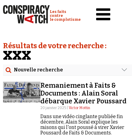
Cookies management panel
Conspiracy Watch :
Les faits
contre
le complotisme
Accueil
Résultats de votre recherche :
Analyses
XXX
Conspipédia
Nouvelle recherche
Vidéos
Rechercher
Émissions
Remaniement à Faits &
Date
Documents : Alain Soral
Revues de presse
débarque Xavier Poussard
Rechercher dans tous les contenus
20 janvier 2025 |
Victor Mottin
Newsletter
Dans une vidéo cinglante publiée fin
Cibler votre recherche
Faire un don
décembre, Alain Soral explique les
raisons qui l'ont poussé à virer Xavier
Demander à Vera
Poussard de Faits & Documents.
Rechercher