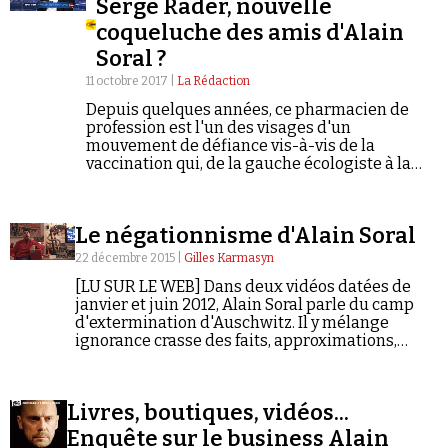
Serge Rader, nouvelle
coqueluche des amis d'Alain
Soral ?
11 octobre 2017 |
La Rédaction
Depuis quelques années, ce pharmacien de
profession est l'un des visages d'un
mouvement de défiance vis-à-vis de la
vaccination qui, de la gauche écologiste à la
droite souverainiste, transcende les clivages
politiques. Jusqu'aux confins de la
réinfosphère soralienne…
Le négationnisme d'Alain Soral
22 décembre 2015 |
Gilles Karmasyn
[LU SUR LE WEB] Dans deux vidéos datées de
janvier et juin 2012, Alain Soral parle du camp
d'extermination d'Auschwitz. Il y mélange
ignorance crasse des faits, approximations,
inepties et arguments négationnistes éculés. La
première version de ce texte fut mise en ligne
en juillet 2013. En voici une version mise à jour.
Livres, boutiques, vidéos...
Enquête sur le business Alain