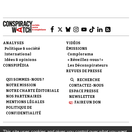
ANALYSES
VIDÉOS
Politique & société
ÉMISSIONS
International
Complorama
Idées & opinions
« Réveillez-vous ! »
CONSPIPÉDIA
Les Déconspirateurs
REVUES DE PRESSE
QUI SOMMES-NOUS ?
RECHERCHE
NOTRE MISSION
CONTACTEZ-NOUS
NOTRE CHARTE ÉDITORIALE
ESPACE PRESSE
NOS PARTENAIRES
NEWSLETTER
MENTIONS LÉGALES
FAIRE UN DON
POLITIQUE DE
CONFIDENTIALITÉ
© 2007-
2026
Conspiracy Watch
| Une réalisation de
This site uses cookies and gives you control over what you want