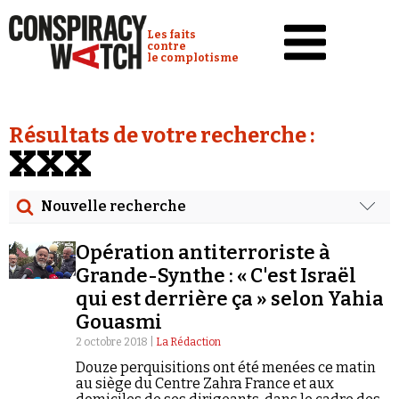
Cookies management panel
Conspiracy Watch :
Les faits
contre
le complotisme
Accueil
Résultats de votre recherche :
Analyses
XXX
Conspipédia
Nouvelle recherche
Vidéos
Rechercher
Émissions
Opération antiterroriste à
Date
Grande-Synthe : « C'est Israël
Revues de presse
qui est derrière ça » selon Yahia
Rechercher dans tous les contenus
Gouasmi
Newsletter
2 octobre 2018 |
La Rédaction
Cibler votre recherche
Faire un don
Douze perquisitions ont été menées ce matin
au siège du Centre Zahra France et aux
Demander à Vera
Rechercher