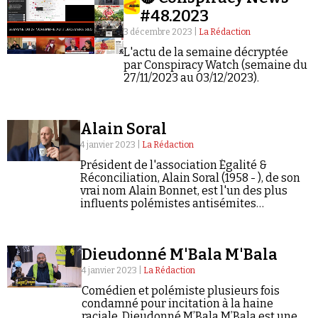
#48.2023
3 décembre 2023 |
La Rédaction
L'actu de la semaine décryptée
par Conspiracy Watch (semaine du
27/11/2023 au 03/12/2023).
Alain Soral
4 janvier 2023 |
La Rédaction
Président de l'association Égalité &
Réconciliation, Alain Soral (1958 - ), de son
vrai nom Alain Bonnet, est l'un des plus
influents polémistes antisémites
francophones des années 2010.
Dieudonné M'Bala M'Bala
4 janvier 2023 |
La Rédaction
Comédien et polémiste plusieurs fois
condamné pour incitation à la haine
raciale, Dieudonné M’Bala M’Bala est une