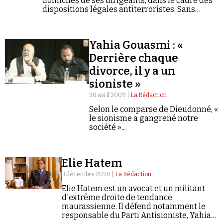
domiciles de ses dirigeants, dans le cadre des
Se connecter
dispositions légales antiterroristes. Sans
surprise, son fondateur, Yahia Gouasmi, figure
de la complosphère « antisioniste », accuse
Israël.
Yahia Gouasmi : «
Derrière chaque
divorce, il y a un
sioniste »
30 avril 2009 |
La Rédaction
Selon le comparse de Dieudonné, «
le sionisme a gangrené notre
société »...
Elie Hatem
3 décembre 2020 |
La Rédaction
Elie Hatem est un avocat et un militant
d'extrême droite de tendance
maurassienne. Il défend notamment le
responsable du Parti Antisioniste, Yahia