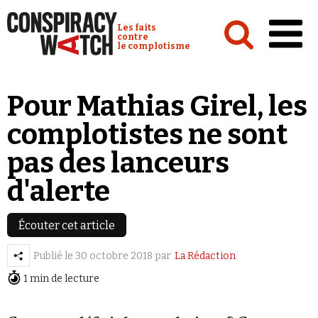
Cookies management panel
Conspiracy Watch :
Les faits
contre
le complotisme
Accueil
Pour Mathias Girel, les
Analyses
complotistes ne sont
Conspipédia
pas des lanceurs
Vidéos
d'alerte
Émissions
Revues de presse
Écouter cet article
Publié le
30 octobre 2018
par
La Rédaction
1 min de lecture
Newsletter