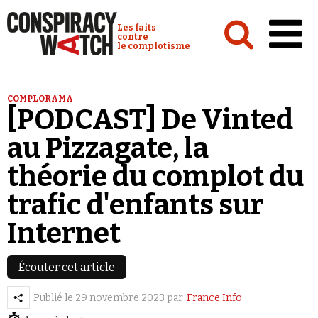
Cookies management panel
Conspiracy Watch :
Les faits
contre
le complotisme
Accueil
COMPLORAMA
[PODCAST] De Vinted
Analyses
au Pizzagate, la
Conspipédia
théorie du complot du
Vidéos
trafic d'enfants sur
Émissions
Internet
Revues de presse
Écouter cet article
Publié le
29 novembre 2023
par
France Info
Newsletter