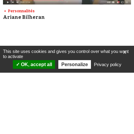
Personnalités
Ariane Bilheran
This site uses cookies and gives you control over what you want
X
to activate
OK, accept all
Personalize
Privacy policy
ANALYSES
VIDÉOS
Politique & société
ÉMISSIONS
International
Complorama
Idées & opinions
« Réveillez-vous ! »
CONSPIPÉDIA
Les Déconspirateurs
REVUES DE PRESSE
QUI SOMMES-NOUS ?
RECHERCHE
NOTRE MISSION
CONTACTEZ-NOUS
NOTRE CHARTE ÉDITORIALE
ESPACE PRESSE
NOS PARTENAIRES
NEWSLETTER