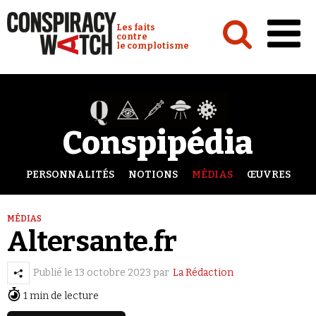
Cookies management panel
Conspiracy Watch :
Les faits
contre
le complotisme
Accueil
Analyses
Conspipédia
Conspipédia
Vidéos
PERSONNALITÉS
NOTIONS
MÉDIAS
ŒUVRES
Émissions
MÉDIAS
Revues de presse
Altersante.fr
Publié le
13 octobre 2023
par
La Rédaction
1 min de lecture
Newsletter