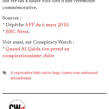
ont été lus à haute voix lors d'une cérémonie
commémorative.
Sources
:
* Dépêche
AFP du 6 mars 2010
.
*
BBC News
.
Voir aussi, sur Conspiracy Watch
:
*
Quand Al-Qaïda s'en prend au
conspirationnisme chiite
11 septembre
fidel castro
hugo chavez
iran
mahmoud
ahmadinejad