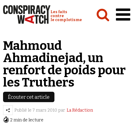
Cookies management panel
Conspiracy Watch :
Les faits
contre
le complotisme
Accueil
Mahmoud
Analyses
Ahmadinejad, un
Conspipédia
renfort de poids pour
Vidéos
les Truthers
Émissions
Revues de presse
Écouter cet article
Publié le
7 mars 2010
par
La Rédaction
Newsletter
2 min de lecture
Faire un don
Demander à Vera