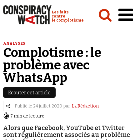
Cookies management panel
Conspiracy Watch :
Les faits
contre
le complotisme
Accueil
ANALYSES
Complotisme : le
Analyses
problème avec
Conspipédia
WhatsApp
Vidéos
Émissions
Écouter cet article
Revues de presse
Publié le
24 juillet 2020
par
La Rédaction
7 min de lecture
Newsletter
Faire un don
Alors que Facebook, YouTube et Twitter
sont régulièrement associés au problème
Demander à Vera