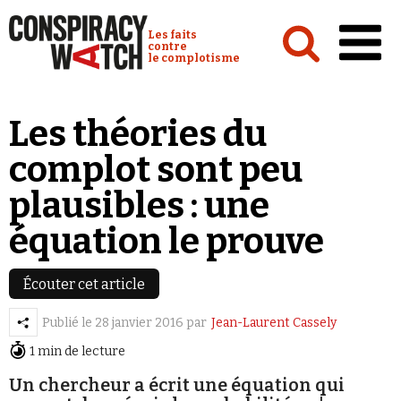
Cookies management panel
Conspiracy Watch :
Les faits
contre
le complotisme
Accueil
Les théories du
Analyses
complot sont peu
Conspipédia
plausibles : une
Vidéos
équation le prouve
Émissions
Revues de presse
Écouter cet article
Publié le
28 janvier 2016
par
Jean-Laurent Cassely
1 min de lecture
Un chercheur a écrit une équation qui
Newsletter