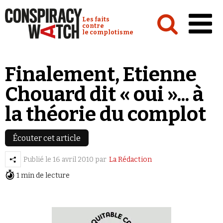
Cookies management panel
Conspiracy Watch :
Les faits
contre
le complotisme
Accueil
Finalement, Etienne
Analyses
Chouard dit « oui »... à
Conspipédia
la théorie du complot
Vidéos
Émissions
Écouter cet article
Revues de presse
Publié le
16 avril 2010
par
La Rédaction
1 min de lecture
Newsletter
Faire un don
Demander à Vera