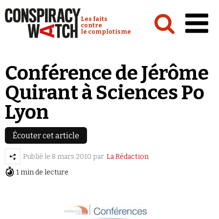
Cookies management panel
Conspiracy Watch :
Les faits
contre
le complotisme
Accueil
Conférence de Jérôme
Analyses
Quirant à Sciences Po
Conspipédia
Lyon
Vidéos
Émissions
Écouter cet article
Revues de presse
Publié le
8 mars 2010
par
La Rédaction
1 min de lecture
Newsletter