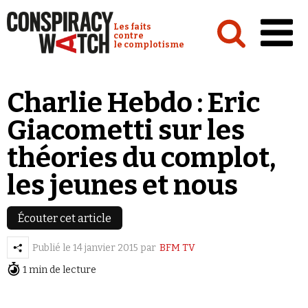
Cookies management panel
Conspiracy Watch :
Les faits
contre
le complotisme
Accueil
Charlie Hebdo : Eric
Analyses
Giacometti sur les
Conspipédia
théories du complot,
Vidéos
les jeunes et nous
Émissions
Revues de presse
Écouter cet article
Publié le
14 janvier 2015
par
BFM TV
1 min de lecture
Newsletter