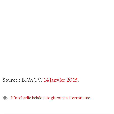
Faire un don
Demander à Vera
Source
: BFM TV,
14 janvier 2015
.
bfm
charlie hebdo
eric giacometti
terrorisme