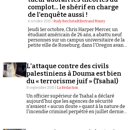
complot... le shérif en charge
de l'enquête aussi !
4 octobre 2015 |
Rudy ReichstadtBertrand Maury
Jeudi 1er octobre, Chris Harper Mercer, un
étudiant américain de 26 ans, a abattu neuf
personnes sur un campus universitaire de la
petite ville de Roseburg, dans l'Oregon avant
de se donner la mort après un échange de tirs
avec…
L'attaque contre des civils
palestiniens à Douma est bien
8 septembre 2015 |
La Rédaction
Un officier supérieur de Tsahal a déclaré
aujourd'hui que les agences de sécurité
n'avaient « aucun doute » quant à la nature de
l'incendie criminel perpétré en juillet dernier
contre la maison d'une famille palestinienne à
Douma (Cisjordanie). « Il…