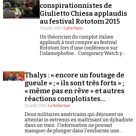
conspirationnistes de
Giulietto Chiesa applaudis
au festival Rototom 2015
29 août 2015 |
Carla Parisi
Un théoricien du complot italien
applaudi à tout rompre au festival
Rototom lors d’une conférence sur
l’islamophobie… Conspiracy Watch y
était !
Thalys : « encore un foutage de
gueule » ; « ils sont très forts » ;
« même pas en rêve » et autres
réactions complotistes...
22 août 2015 |
La Rédaction
Deux militaires américains qui déjouent un
attentat in extremis en maîtrisant un djihadiste
dans un train : l'information ne pouvait
manquer de plonger dans l'embarras une