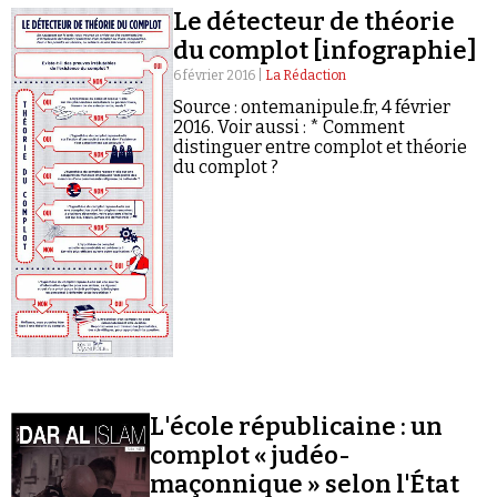
Le détecteur de théorie
du complot [infographie]
6 février 2016 |
La Rédaction
Source : ontemanipule.fr, 4 février
2016. Voir aussi : * Comment
distinguer entre complot et théorie
Faire un don
du complot ?
Demander à Vera
L'école républicaine : un
complot « judéo-
maçonnique » selon l'État