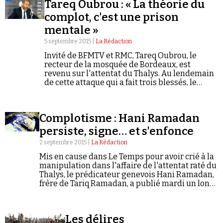
Tareq Oubrou : « La théorie du
complot, c'est une prison
mentale »
5 septembre 2015 |
La Rédaction
Invité de BFMTV et RMC, Tareq Oubrou, le
recteur de la mosquée de Bordeaux, est
revenu sur l'attentat du Thalys. Au lendemain
de cette attaque qui a fait trois blessés, le
prédicateur musulman, Hani Ramadan, avait
dénoncé une "manipulation". Interrogé…
Complotisme : Hani Ramadan
persiste, signe… et s'enfonce
2 septembre 2015 |
La Rédaction
Mis en cause dans Le Temps pour avoir crié à la
manipulation dans l'affaire de l'attentat raté du
Thalys, le prédicateur genevois Hani Ramadan,
frère de Tariq Ramadan, a publié mardi un long
droit de réponse dans les colonnes du quotidien
suisse sous le titre : « Vous avez dit « théorie du
complot » ? ».
Les délires