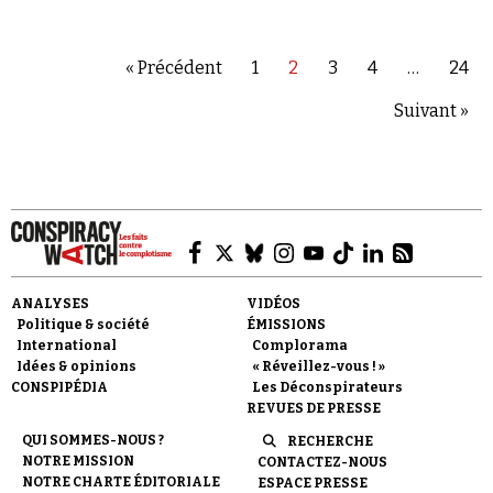
complosphère pour qui le terrorisme islamiste
est une invention politico-médiatique sans
réalité tangible. Depuis…
« Précédent
1
2
3
4
…
24
Suivant »
ANALYSES
VIDÉOS
Politique & société
ÉMISSIONS
International
Complorama
Idées & opinions
« Réveillez-vous ! »
CONSPIPÉDIA
Les Déconspirateurs
REVUES DE PRESSE
QUI SOMMES-NOUS ?
RECHERCHE
NOTRE MISSION
CONTACTEZ-NOUS
NOTRE CHARTE ÉDITORIALE
ESPACE PRESSE