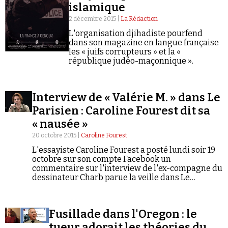
Se connecter
islamique
2 décembre 2015 |
La Rédaction
L'organisation djihadiste pourfend
dans son magazine en langue française
les « juifs corrupteurs » et la «
république judéo-maçonnique ».
Interview de « Valérie M. » dans Le
Parisien : Caroline Fourest dit sa
« nausée »
20 octobre 2015 |
Caroline Fourest
L'essayiste Caroline Fourest a posté lundi soir 19
octobre sur son compte Facebook un
commentaire sur l'interview de l'ex-compagne du
dessinateur Charb parue la veille dans Le
Parisien. L'ancienne journaliste à Charlie Hebdo y
exprime son profond malaise face à une titraille
qu'elle juge « complotiste » et un travail relevant
Fusillade dans l'Oregon : le
de l'« étalage de faits tronqués, sortis de leur
contexte et sans liens entre eux ».
tueur adorait les théories du