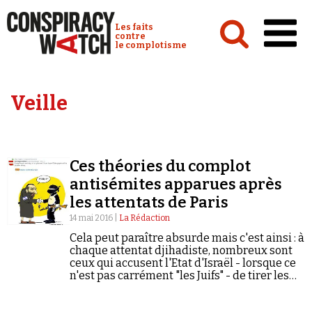
Cookies management panel
Conspiracy Watch :
Les faits
contre
le complotisme
Accueil
Veille
Analyses
Conspipédia
Ces théories du complot
Vidéos
antisémites apparues après
Émissions
les attentats de Paris
14 mai 2016 |
La Rédaction
Revues de presse
Cela peut paraître absurde mais c'est ainsi : à
chaque attentat djihadiste, nombreux sont
ceux qui accusent l'Etat d'Israël - lorsque ce
n'est pas carrément "les Juifs" - de tirer les
ficelles. Les attentats de Paris, il y a six…
Newsletter