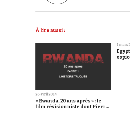
À lire aussi :
1 mars 
Egypt
espi
26 avril 2014
« Rwanda, 20 ans après » : le
film révisionniste dont Pierre
Péan est le héros