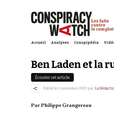
Cookies management panel
Conspiracy
Les faits
contre
le complo
Accueil
Analyses
Conspipédia
Vidé
Ben Laden et la 
Écouter cet article
Publié le
1 novembre 2001
par
La Rédacti
Par Philippe Grangereau