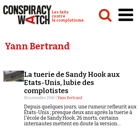
Cookies management panel
Conspiracy Watch :
Les faits
contre
le complotisme
Accueil
Yann Bertrand
Analyses
Conspipédia
La tuerie de Sandy Hook aux
Vidéos
Etats-Unis, lubie des
Émissions
complotistes
18 novembre 2014 |
Yann Bertrand
Revues de presse
Depuis quelques jours, une rumeur refleurit aux
États-Unis ; presque deux ans après la tuerie à
l'école de Sandy Hook, 26 morts, certains
internautes mettent en doute la version
officielle. Pour ces conspirationnistes nourris à
la théorie du complot, il s'agissait en fait d'un
Newsletter