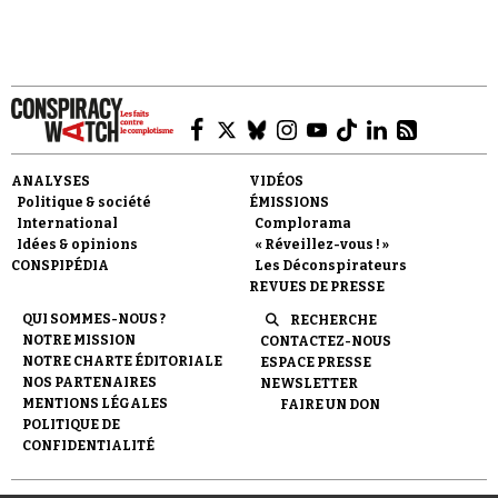
exercice du FBI qui aurait mal tourné.
Faire un don
ANALYSES
VIDÉOS
Politique & société
ÉMISSIONS
International
Complorama
Idées & opinions
« Réveillez-vous ! »
CONSPIPÉDIA
Les Déconspirateurs
REVUES DE PRESSE
QUI SOMMES-NOUS ?
RECHERCHE
Demander à Vera
NOTRE MISSION
CONTACTEZ-NOUS
NOTRE CHARTE ÉDITORIALE
ESPACE PRESSE
NOS PARTENAIRES
NEWSLETTER
MENTIONS LÉGALES
FAIRE UN DON
POLITIQUE DE
CONFIDENTIALITÉ