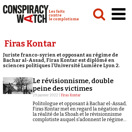
Cookies management panel
Conspiracy Watch :
Les faits
contre
le complotisme
Accueil
Firas Kontar
Analyses
Juriste franco-syrien et opposant au régime de
Conspipédia
Bachar al-Assad, Firas Kontar est diplômé en
sciences politiques l'Université Lumière Lyon 2.
Vidéos
Le révisionnisme, double
Émissions
peine des victimes
Revues de presse
29 janvier 2022 |
Firas Kontar
Politologue et opposant à Bachar el-Assad,
Firas Kontar met en regard la négation de
la réalité de la Shoah et le révisionnisme
complotiste auquel s'adonnent le régime
syrien et ses alliés.
Newsletter