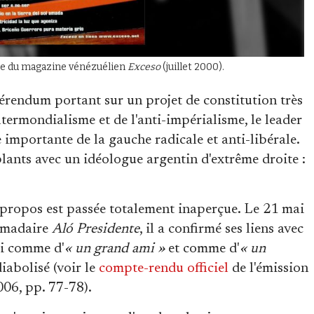
re du magazine vénézuélien
Exceso
(juillet 2000).
érendum portant sur un projet de constitution très
ltermondialisme et de l'anti-impérialisme, le leader
importante de la gauche radicale et anti-libérale.
blants avec un idéologue argentin d'extrême droite :
 propos est passée totalement inaperçue. Le 21 mai
omadaire
Aló Presidente
, il a confirmé ses liens avec
ui comme d'
« un grand ami »
et comme d'
« un
iabolisé (voir le
compte-rendu officiel
de l'émission
06, pp. 77-78).