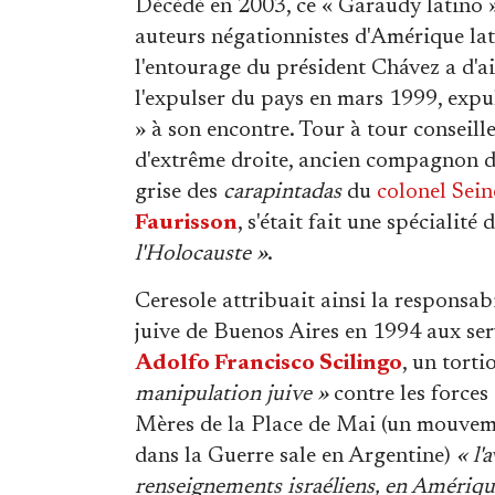
Décédé en 2003, ce « Garaudy latino »
auteurs négationnistes d'Amérique lat
l'entourage du président Chávez a d'ai
l'expulser du pays en mars 1999, expul
» à son encontre. Tour à tour conseiller
d'extrême droite, ancien compagnon d
grise des
carapintadas
du
colonel Sein
Faurisson
, s'était fait une spécialit
l'Holocauste »
.
Ceresole attribuait ainsi la responsab
juive de Buenos Aires en 1994 aux servi
Adolfo Francisco Scilingo
, un torti
manipulation juive »
contre les forces
Mères de la Place de Mai (un mouveme
dans la Guerre sale en Argentine)
« l'
renseignements israéliens, en Amériqu