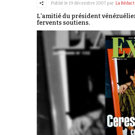
Publié le
19 décembre 2007
par
La Rédact
L'amitié du président vénézuélie
fervents soutiens.