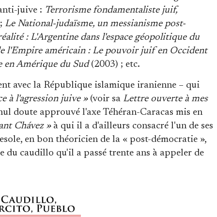
anti-juive :
Terrorisme fondamentaliste juif,
 ;
Le National-judaïsme, un messianisme post-
 réalité : L'Argentine dans l'espace géopolitique du
 l'Empire américain : Le pouvoir juif en Occident
e en Amérique du Sud
(2003) ; etc.
t avec la République islamique iranienne – qui
ce à l'agression juive »
(voir sa
Lettre ouverte à mes
s nul doute approuvé l'axe Téhéran-Caracas mis en
ant Chávez »
à qui il a d'ailleurs consacré l'un de ses
eresole, en bon théoricien de la « post-démocratie »,
e du caudillo qu'il a passé trente ans à appeler de