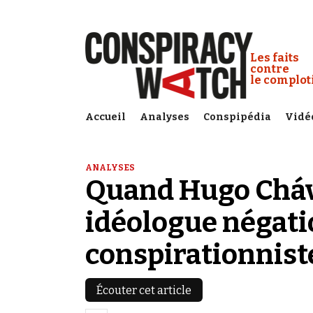
Cookies management panel
Conspiracy
Les faits
contre
le complo
Accueil
Analyses
Conspipédia
Vidé
ANALYSES
Quand Hugo Cháv
idéologue négati
conspirationnist
Écouter cet article