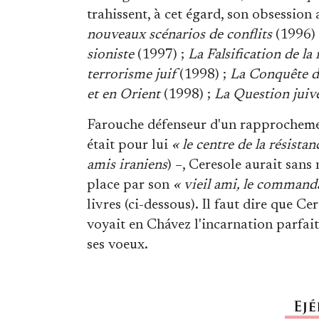
trahissent, à cet égard, son obsession 
nouveaux scénarios de conflits
(1996)
sioniste
(1997) ;
La Falsification de la
terrorisme juif
(1998) ;
La Conquête de
et en Orient
(1998) ;
La Question juiv
Farouche défenseur d'un rapprochemen
était pour lui
« le centre de la résistan
amis iraniens
) –, Ceresole aurait san
place par son
« vieil ami, le command
livres (ci-dessous). Il faut dire que C
voyait en Chávez l'incarnation parfait
ses voeux.