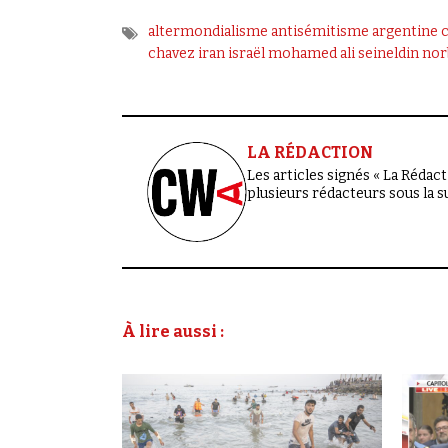
altermondialisme
antisémitisme
argentine
c
chavez
iran
israël
mohamed ali seineldin
nor
LA RÉDACTION
Les articles signés « La Rédacti
plusieurs rédacteurs sous la 
À lire aussi :