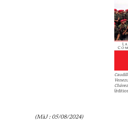
Caudill
Venezu
Chávez
(éditio
(MàJ : 05/08/2024)