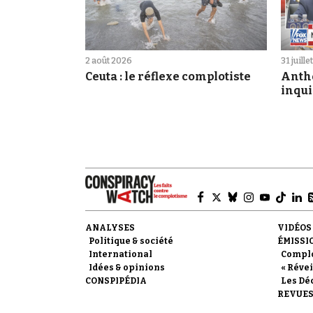
2 août 2026
31 juill
Ceuta : le réflexe complotiste
Antho
inqui
ANALYSES
VIDÉOS
Politique & société
ÉMISSI
International
Compl
Idées & opinions
« Révei
CONSPIPÉDIA
Les Dé
REVUES