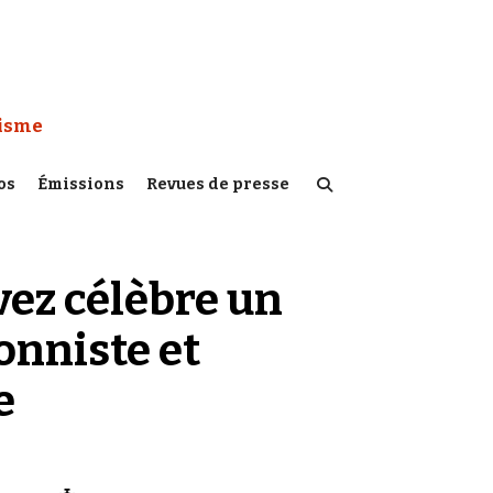
 Watch :
tisme
os
Émissions
Revues de presse
ez célèbre un
onniste et
e