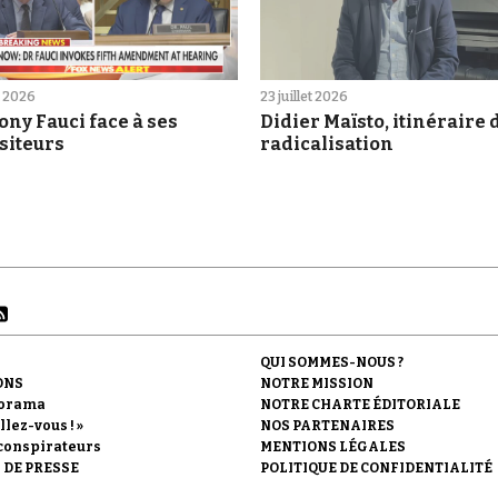
et 2026
23 juillet 2026
ny Fauci face à ses
Didier Maïsto, itinéraire 
siteurs
radicalisation
QUI SOMMES-NOUS ?
ONS
NOTRE MISSION
orama
NOTRE CHARTE ÉDITORIALE
llez-vous ! »
NOS PARTENAIRES
conspirateurs
MENTIONS LÉGALES
 DE PRESSE
POLITIQUE DE CONFIDENTIALITÉ