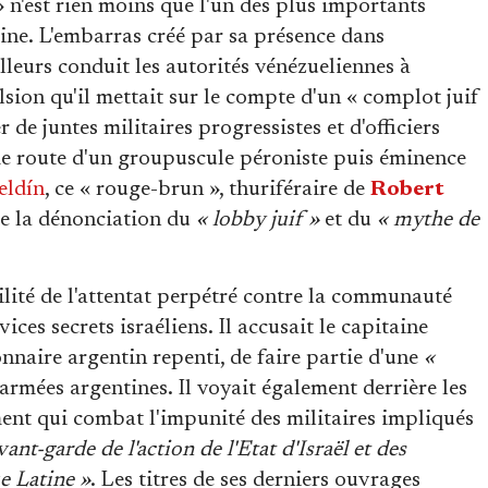
 n'est rien moins que l'un des plus importants
ine. L'embarras créé par sa présence dans
lleurs conduit les autorités vénézueliennes à
sion qu'il mettait sur le compte d'un « complot juif
 de juntes militaires progressistes et d'officiers
e route d'un groupuscule péroniste puis éminence
eldín
, ce « rouge-brun », thuriféraire de
Robert
é de la dénonciation du
« lobby juif »
et du
« mythe de
ilité de l'attentat perpétré contre la communauté
ces secrets israéliens. Il accusait le capitaine
onnaire argentin repenti, de faire partie d'une
«
 armées argentines. Il voyait également derrière les
nt qui combat l'impunité des militaires impliqués
avant-garde de l'action de l'Etat d'Israël et des
e Latine »
. Les titres de ses derniers ouvrages