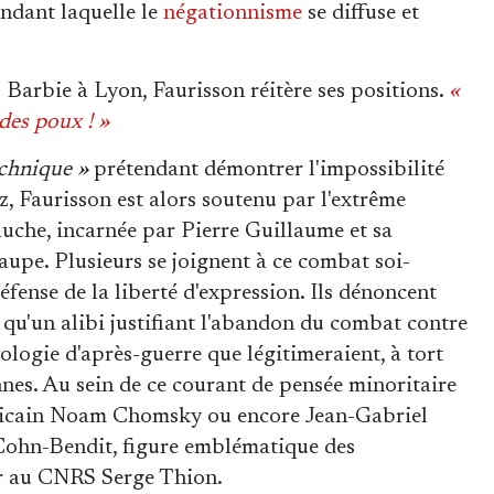
endant laquelle le
négationnisme
se diffuse et
 Barbie à Lyon, Faurisson réitère ses positions.
«
 des poux ! »
echnique »
prétendant démontrer l'impossibilité
 Faurisson est alors soutenu par l'extrême
gauche, incarnée par Pierre Guillaume et sa
Taupe. Plusieurs se joignent à ce combat soi-
éfense de la liberté d'expression. Ils dénoncent
t qu'un alibi justifiant l'abandon du combat contre
éologie d'après-guerre que légitimeraient, à tort
nnes. Au sein de ce courant de pensée minoritaire
méricain Noam Chomsky ou encore Jean-Gabriel
 Cohn-Bendit, figure emblématique des
ur au CNRS Serge Thion.