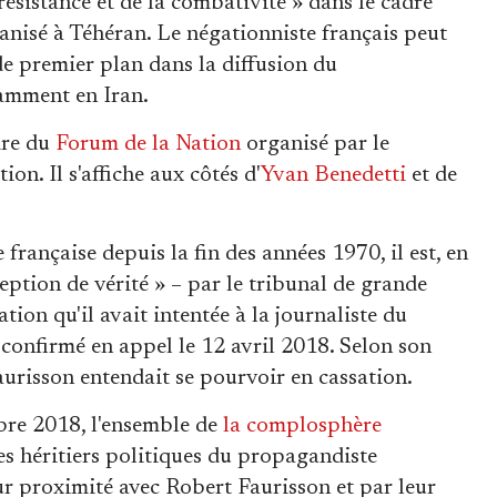
résistance et de la combativité » dans le cadre
ganisé à Téhéran. Le négationniste français peut
e premier plan dans la diffusion du
amment en Iran.
dre du
Forum de la Nation
organisé par le
n. Il s'affiche aux côtés d'
Yvan Benedetti
et de
française depuis la fin des années 1970, il est, en
ception de vérité » – par le tribunal de grande
ation qu'il avait intentée à la journaliste du
confirmé en appel le 12 avril 2018. Selon son
urisson entendait se pourvoir en cassation.
bre 2018, l'ensemble de
la complosphère
les héritiers politiques du propagandiste
ur proximité avec Robert Faurisson et par leur