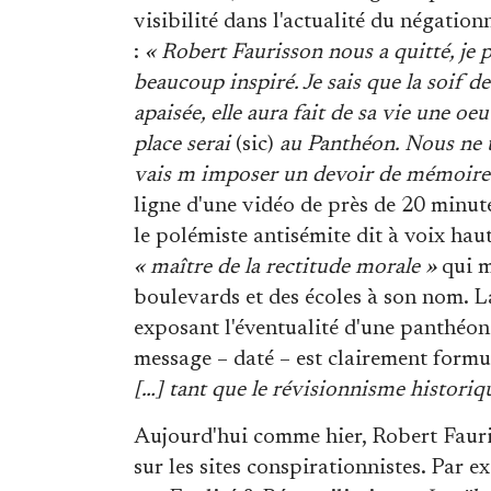
visibilité dans l'actualité du négati
:
« Robert Faurisson nous a quitté, je
beaucoup inspiré. Je sais que la soif de 
apaisée, elle aura fait de sa vie une 
place serai
(sic)
au Panthéon. Nous ne t 
vais m imposer un devoir de mémoire
ligne d'une vidéo de près de 20 minute
le polémiste antisémite dit à voix hau
« maître de la rectitude morale »
qui m
boulevards et des écoles à son nom. 
exposant l'éventualité d'une panthéon
message – daté – est clairement formu
[…] tant que le révisionnisme historiqu
Aujourd'hui comme hier, Robert Fauri
sur les sites conspirationnistes. Par e