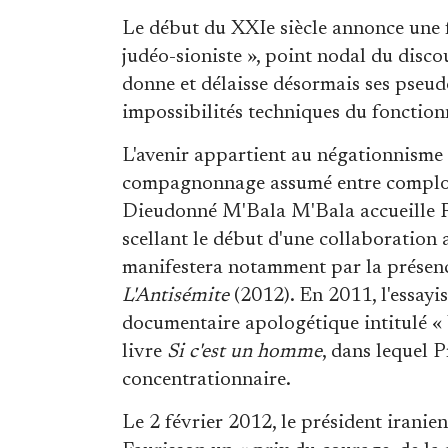
Le début du XXIe siècle annonce une 
judéo-sioniste », point nodal du disco
donne et délaisse désormais ses pseu
impossibilités techniques du fonctio
L'avenir appartient au négationnisme p
compagnonnage assumé entre comploti
Dieudonné M'Bala M'Bala accueille Ro
scellant le début d'une collaboration a
manifestera notamment par la présenc
L'Antisémite
(2012). En 2011, l'essayi
documentaire apologétique intitulé « 
livre
Si c'est un homme
, dans lequel 
concentrationnaire.
Le 2 février 2012, le président ira