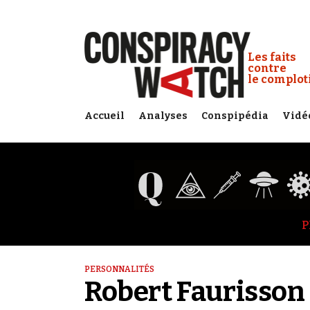
Cookies management panel
Conspiracy
Les faits
contre
le complo
Accueil
Analyses
Conspipédia
Vidé
P
PERSONNALITÉS
Robert Faurisson