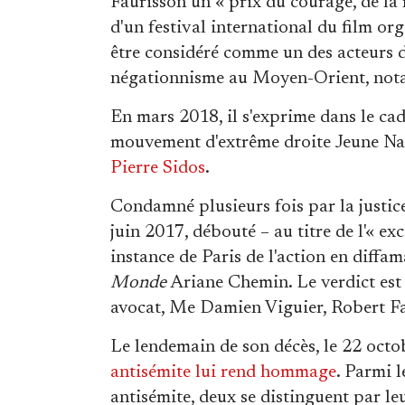
Faurisson un « prix du courage, de la 
d'un festival international du film or
être considéré comme un des acteurs d
négationnisme au Moyen-Orient, not
En mars 2018, il s'exprime dans le ca
mouvement d'extrême droite Jeune Natio
Pierre Sidos
.
Condamné plusieurs fois par la justice 
juin 2017, débouté – au titre de l'« ex
instance de Paris de l'action en diffam
Monde
Ariane Chemin. Le verdict est 
avocat, Me Damien Viguier, Robert Fa
Le lendemain de son décès, le 22 octo
antisémite lui rend hommage
. Parmi 
antisémite, deux se distinguent par le