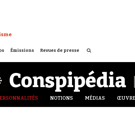
 Watch :
tisme
os
Émissions
Revues de presse
Conspipédia
ERSONNALITÉS
NOTIONS
MÉDIAS
ŒUVRE