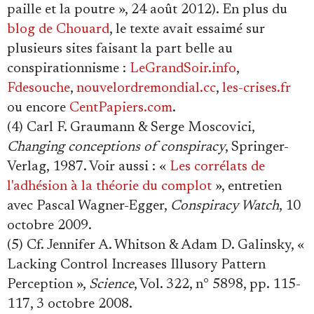
paille et la poutre », 24 août 2012). En plus du
blog de Chouard
, le texte avait essaimé sur
plusieurs sites faisant la part belle au
conspirationnisme :
LeGrandSoir.info
,
Fdesouche
,
nouvelordremondial.cc
,
les-crises.fr
ou encore
CentPapiers.com
.
(4) Carl F. Graumann & Serge Moscovici,
Changing conceptions of conspiracy
, Springer-
Verlag, 1987. Voir aussi : «
Les corrélats de
l'adhésion à la théorie du complot
», entretien
avec Pascal Wagner-Egger,
Conspiracy Watch
, 10
octobre 2009.
(5) Cf. Jennifer A. Whitson & Adam D. Galinsky, «
Lacking Control Increases Illusory Pattern
Perception »,
Science
, Vol. 322, n° 5898, pp. 115-
117, 3 octobre 2008.