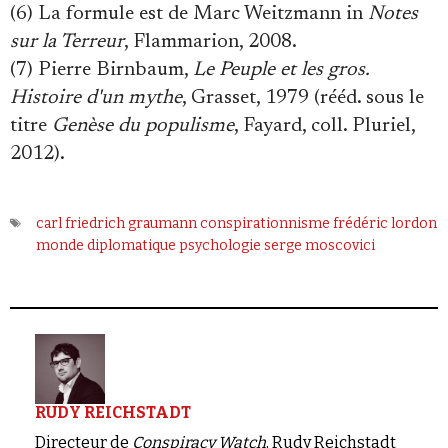
(6) La formule est de Marc Weitzmann in
Notes
sur la Terreur
, Flammarion, 2008.
(7) Pierre Birnbaum,
Le Peuple et les gros.
Histoire d'un mythe
, Grasset, 1979 (rééd. sous le
titre
Genèse du populisme
, Fayard, coll. Pluriel,
2012).
carl friedrich graumann
conspirationnisme
frédéric lordon
monde diplomatique
psychologie
serge moscovici
RUDY REICHSTADT
Directeur de
Conspiracy Watch
, Rudy Reichstadt