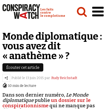
Cookies management panel
Conspiracy Watch :
Les faits
contre
le complotisme
Accueil
Monde diplomatique :
Analyses
vous avez dit
Conspipédia
« anathème » ?
Vidéos
Émissions
Écouter cet article
Revues de presse
Publié le
13 juin 2015
par
Rudy Reichstadt
10 min de lecture
Newsletter
Dans son dernier numéro,
Le Monde
Faire un don
diplomatique
publie
un dossier sur le
conspirationnisme
qui ne manque pas
Demander à Vera