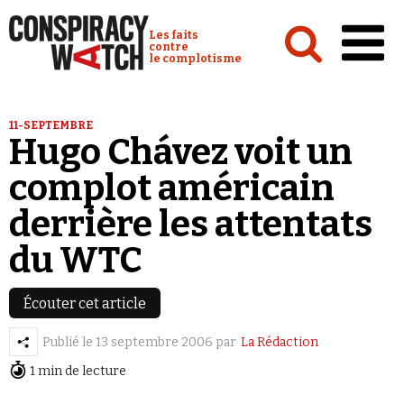
Cookies management panel
Conspiracy Watch :
Les faits
contre
le complotisme
Accueil
11-SEPTEMBRE
Hugo Chávez voit un
Analyses
complot américain
Conspipédia
derrière les attentats
Vidéos
du WTC
Émissions
Revues de presse
Écouter cet article
Newsletter
Publié le
13 septembre 2006
par
La Rédaction
Faire un don
1 min de lecture
Demander à Vera