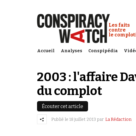
Cookies management panel
Conspiracy
Les faits
contre
le complo
Accueil
Analyses
Conspipédia
Vidé
2003 : l'affaire Da
du complot
Écouter cet article
Publié le
18 juillet 2013
par
La Rédaction