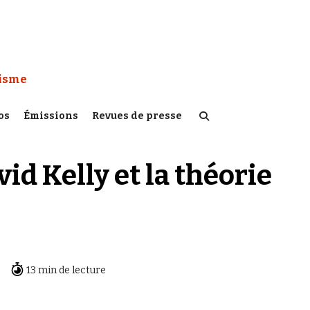
 Watch :
tisme
os
Émissions
Revues de presse
vid Kelly et la théorie
13 min de lecture