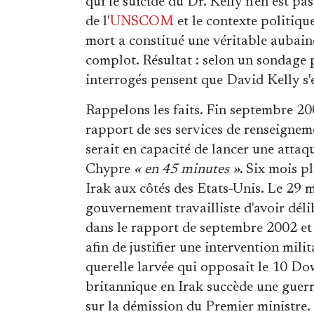
qui le suicide du Dr. Kelly n'en est pa
de l'
UNSCOM
et le contexte politiqu
mort a constitué une véritable aubain
complot. Résultat : selon un sondage
interrogés pensent que David Kelly s'es
Rappelons les faits. Fin septembre 2
rapport de ses services de renseigne
serait en capacité de lancer une attaq
Chypre
« en 45 minutes »
. Six mois p
Irak aux côtés des Etats-Unis. Le 29 
gouvernement travailliste d'avoir dél
dans le rapport de septembre 2002 et d
afin de justifier une intervention mili
querelle larvée qui opposait le 10 Do
britannique en Irak succède une guer
sur la démission du Premier ministre.