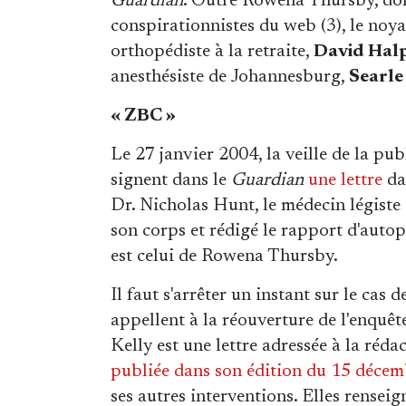
Guardian
. Outre Rowena Thursby, dont
conspirationnistes du web (3), le no
orthopédiste à la retraite,
David Hal
anesthésiste de Johannesburg,
Searle
« ZBC »
Le 27 janvier 2004, la veille de la pu
signent dans le
Guardian
une lettre
dan
Dr. Nicholas Hunt, le médecin légiste
son corps et rédigé le rapport d'autop
est celui de Rowena Thursby.
Il faut s'arrêter un instant sur le cas
appellent à la réouverture de l'enquête
Kelly est une lettre adressée à la ré
publiée dans son édition du 15 déce
ses autres interventions. Elles rensei