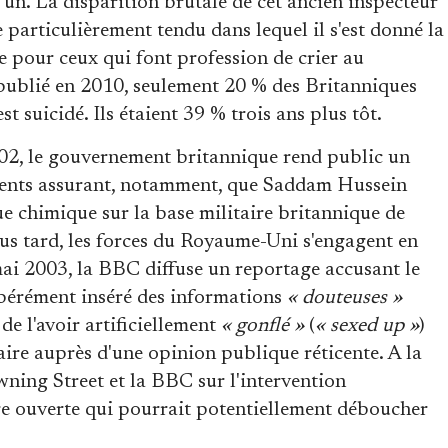
s un. La disparition brutale de cet ancien inspecteur
e particulièrement tendu dans lequel il s'est donné la
e pour ceux qui font profession de crier au
 publié en 2010, seulement 20 % des Britanniques
t suicidé. Ils étaient 39 % trois ans plus tôt.
002, le gouvernement britannique rend public un
ments assurant, notamment, que Saddam Hussein
ue chimique sur la base militaire britannique de
lus tard, les forces du Royaume-Uni s'engagent en
mai 2003, la BBC diffuse un reportage accusant le
ibérément inséré des informations
« douteuses »
e l'avoir artificiellement
« gonflé »
(
« sexed up »
)
taire auprès d'une opinion publique réticente. A la
wning Street et la BBC sur l'intervention
re ouverte qui pourrait potentiellement déboucher