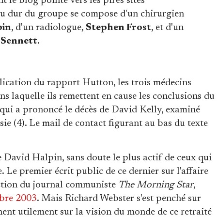
 le blog pointe vers les pires sites
yau dur du groupe se compose d'un chirurgien
pin
, d'un radiologue,
Stephen Frost
, et d'un
 Sennett
.
blication du rapport Hutton, les trois médecins
s laquelle ils remettent en cause les conclusions du
 qui a prononcé le décès de David Kelly, examiné
sie (4). Le mail de contact figurant au bas du texte
 de David Halpin, sans doute le plus actif de ceux qui
. Le premier écrit public de ce dernier sur l'affaire
daction du journal communiste
The Morning Star
,
mbre 2003
. Mais Richard Webster s'est penché sur
gnent utilement sur la vision du monde de ce retraité