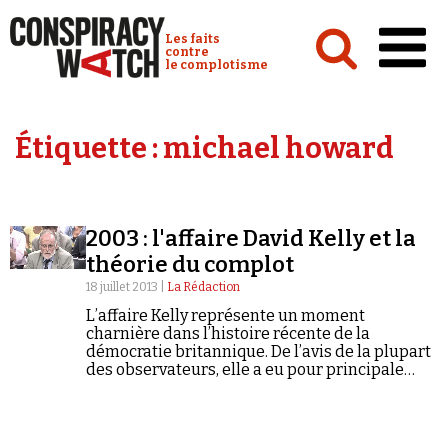
Cookies management panel
Conspiracy Watch :
Les faits
contre
le complotisme
Accueil
Étiquette :
michael howard
Analyses
Conspipédia
2003 : l'affaire David Kelly et la
Vidéos
théorie du complot
Émissions
18 juillet 2013 |
La Rédaction
L’affaire Kelly représente un moment
Revues de presse
charnière dans l’histoire récente de la
démocratie britannique. De l’avis de la plupart
des observateurs, elle a eu pour principale
conséquence de réduire encore davantage la
confiance des Britanniques dans leur
gouvernement.
Newsletter