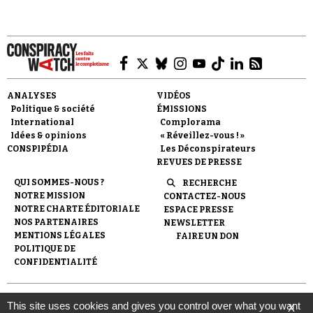
ANALYSES
VIDÉOS
Faire un don
Politique & société
ÉMISSIONS
International
Complorama
Idées & opinions
« Réveillez-vous ! »
CONSPIPÉDIA
Les Déconspirateurs
REVUES DE PRESSE
QUI SOMMES-NOUS ?
RECHERCHE
NOTRE MISSION
CONTACTEZ-NOUS
Demander à Vera
NOTRE CHARTE ÉDITORIALE
ESPACE PRESSE
NOS PARTENAIRES
NEWSLETTER
MENTIONS LÉGALES
FAIRE UN DON
POLITIQUE DE
CONFIDENTIALITÉ
© 2007-
2026
Conspiracy Watch
| Une réalisation de
This site uses cookies and gives you control over what you want
X
l'Observatoire du conspirationnisme (association loi de 1901) avec