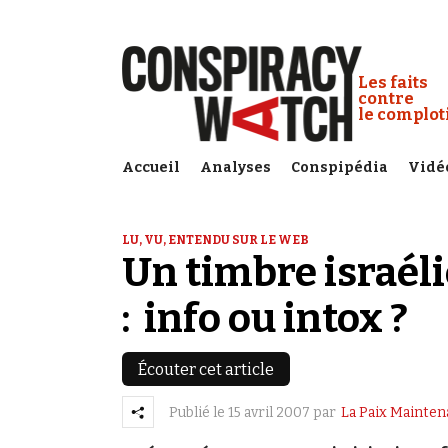
Cookies management panel
Conspiracy
Les faits
contre
le complo
Accueil
Analyses
Conspipédia
Vidé
LU, VU, ENTENDU SUR LE WEB
Un timbre israéli
: info ou intox ?
Écouter cet article
Publié le
15 avril 2007
par
La Paix Mainten