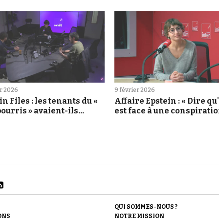
er 2026
9 février 2026
in Files : les tenants du «
Affaire Epstein : « Dire qu
pourris » avaient-ils
est face à une conspirati
n ?
mondiale, c'est faux »
QUI SOMMES-NOUS ?
ONS
NOTRE MISSION