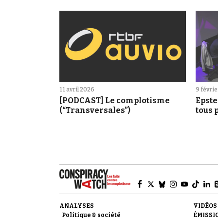
11 avril 2026
9 févri
[PODCAST] Le complotisme
Epste
(“Transversales”)
tous 
raiso
ANALYSES
VIDÉOS
Politique & société
ÉMISSI